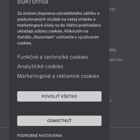
súkromia
Obchodné informácie
Novinky
Produkty
Za účelom zlepšenia užívateľského zážitku a
Technológie
Videá
poskytovaných služieb na našej stránke a
marketingové účely sa do Vášho prehliadača
ukladajú súbory cookies. Kliknutím na
tlačidlo „Rozumiem“ súhlasíte s využívaním
Obsah
cookies.
Ako nakupovať
Možnosti doručenia a platby
Funkčné a technické cookies
Podpora a servis
Servisné služby
Cenník servisu
Analytické cookies
Marketingové a reklamné cookies
Kontakty
043 4224 771
Obchodné oddelenie
POVOLIŤ VŠETKO
Servisné oddelenie
Reklamácia tovaru
TeamViewer (vzdialená podpora)
ODMIETNUŤ
PODROBNÉ NASTAVENIA