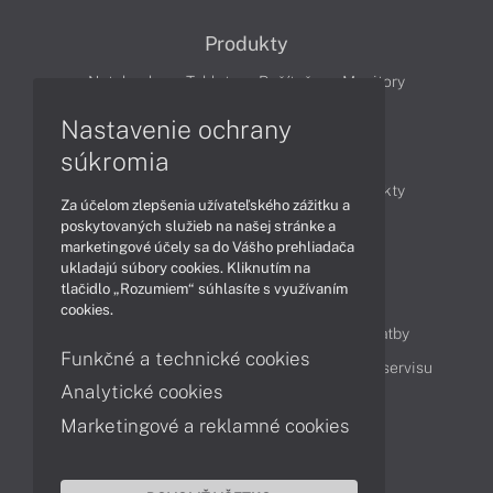
Produkty
Notebooky
Tablety
Počítače
Monitory
Nastavenie ochrany
Články
súkromia
Obchodné informácie
Novinky
Produkty
Za účelom zlepšenia užívateľského zážitku a
Technológie
Videá
poskytovaných služieb na našej stránke a
marketingové účely sa do Vášho prehliadača
ukladajú súbory cookies. Kliknutím na
tlačidlo „Rozumiem“ súhlasíte s využívaním
Obsah
cookies.
Ako nakupovať
Možnosti doručenia a platby
Funkčné a technické cookies
Podpora a servis
Servisné služby
Cenník servisu
Analytické cookies
Marketingové a reklamné cookies
Kontakty
043 4224 771
Obchodné oddelenie