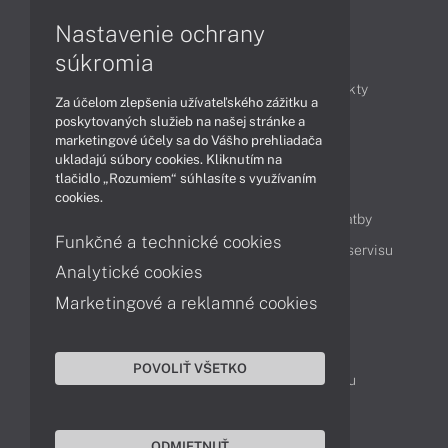
Nastavenie ochrany
Články
súkromia
Obchodné informácie
Novinky
Produkty
Za účelom zlepšenia užívateľského zážitku a
Technológie
Videá
poskytovaných služieb na našej stránke a
marketingové účely sa do Vášho prehliadača
ukladajú súbory cookies. Kliknutím na
tlačidlo „Rozumiem“ súhlasíte s využívaním
Obsah
cookies.
Ako nakupovať
Možnosti doručenia a platby
Funkčné a technické cookies
Podpora a servis
Servisné služby
Cenník servisu
Analytické cookies
Marketingové a reklamné cookies
Kontakty
043 4224 771
Obchodné oddelenie
POVOLIŤ VŠETKO
Servisné oddelenie
Reklamácia tovaru
TeamViewer (vzdialená podpora)
ODMIETNUŤ