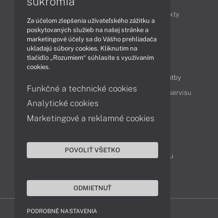
súkromia
Obchodné informácie
Novinky
Produkty
Za účelom zlepšenia užívateľského zážitku a
Technológie
Videá
poskytovaných služieb na našej stránke a
marketingové účely sa do Vášho prehliadača
ukladajú súbory cookies. Kliknutím na
tlačidlo „Rozumiem“ súhlasíte s využívaním
Obsah
cookies.
Ako nakupovať
Možnosti doručenia a platby
Funkčné a technické cookies
Podpora a servis
Servisné služby
Cenník servisu
Analytické cookies
Marketingové a reklamné cookies
Kontakty
043 4224 771
Obchodné oddelenie
POVOLIŤ VŠETKO
Servisné oddelenie
Reklamácia tovaru
TeamViewer (vzdialená podpora)
ODMIETNUŤ
PODROBNÉ NASTAVENIA