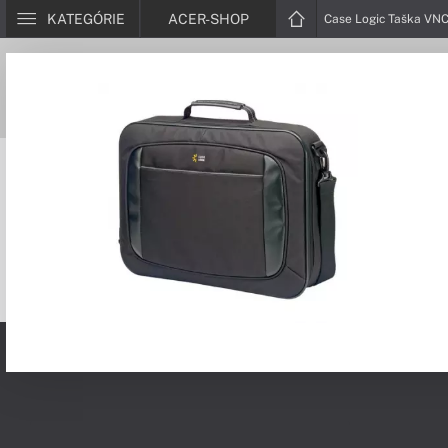
KATEGÓRIE
ACER-SHOP
Case Logic Taška VNCI