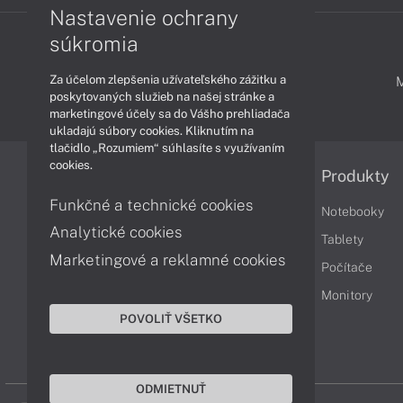
Nastavenie ochrany
súkromia
Za účelom zlepšenia užívateľského zážitku a
PODPORA A SERVIS
poskytovaných služieb na našej stránke a
marketingové účely sa do Vášho prehliadača
ukladajú súbory cookies. Kliknutím na
tlačidlo „Rozumiem“ súhlasíte s využívaním
cookies.
Informácie
Produkty
Funkčné a technické cookies
Obchodné podmienky
Notebooky
Analytické cookies
Reklamačné podmienky
Tablety
Marketingové a reklamné cookies
Ochrana osobných údajov
Počítače
Vrátenie tovaru
Monitory
POVOLIŤ VŠETKO
Vyhlásenie o prístupnosti
Cookies
ODMIETNUŤ