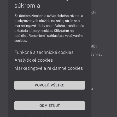
Články
súkromia
Obchodné informácie
Novinky
Produkty
Za účelom zlepšenia užívateľského zážitku a
Technológie
Videá
poskytovaných služieb na našej stránke a
marketingové účely sa do Vášho prehliadača
ukladajú súbory cookies. Kliknutím na
tlačidlo „Rozumiem“ súhlasíte s využívaním
Obsah
cookies.
Ako nakupovať
Možnosti doručenia a platby
Funkčné a technické cookies
Podpora a servis
Servisné služby
Cenník servisu
Analytické cookies
Marketingové a reklamné cookies
Kontakty
043 4224 771
Obchodné oddelenie
POVOLIŤ VŠETKO
Servisné oddelenie
Reklamácia tovaru
TeamViewer (vzdialená podpora)
ODMIETNUŤ