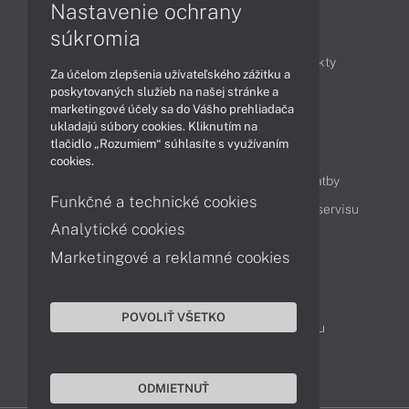
Nastavenie ochrany
Články
súkromia
Obchodné informácie
Novinky
Produkty
Za účelom zlepšenia užívateľského zážitku a
Technológie
Videá
poskytovaných služieb na našej stránke a
marketingové účely sa do Vášho prehliadača
ukladajú súbory cookies. Kliknutím na
tlačidlo „Rozumiem“ súhlasíte s využívaním
Obsah
cookies.
Ako nakupovať
Možnosti doručenia a platby
Funkčné a technické cookies
Podpora a servis
Servisné služby
Cenník servisu
Analytické cookies
Marketingové a reklamné cookies
Kontakty
043 4224 771
Obchodné oddelenie
POVOLIŤ VŠETKO
Servisné oddelenie
Reklamácia tovaru
TeamViewer (vzdialená podpora)
ODMIETNUŤ