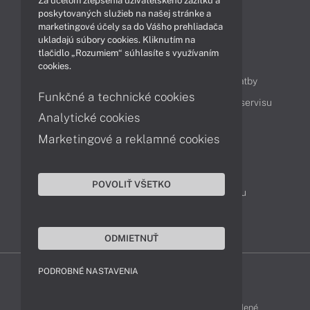
Za účelom zlepšenia užívateľského zážitku a
Technológie
Videá
poskytovaných služieb na našej stránke a
marketingové účely sa do Vášho prehliadača
ukladajú súbory cookies. Kliknutím na
tlačidlo „Rozumiem“ súhlasíte s využívaním
Obsah
cookies.
Ako nakupovať
Možnosti doručenia a platby
Funkčné a technické cookies
Podpora a servis
Servisné služby
Cenník servisu
Analytické cookies
Marketingové a reklamné cookies
Kontakty
043 4224 771
Obchodné oddelenie
POVOLIŤ VŠETKO
Servisné oddelenie
Reklamácia tovaru
TeamViewer (vzdialená podpora)
ODMIETNUŤ
PODROBNÉ NASTAVENIA
ACER-SHOP © 2011 - 2026 Všetky práva vyhradené