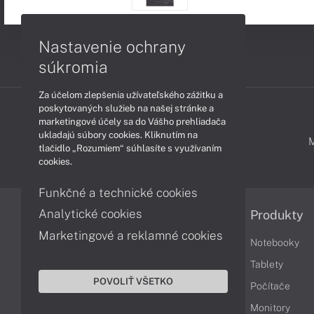
Nastavenie ochrany
súkromia
Za účelom zlepšenia užívateľského zážitku a
poskytovaných služieb na našej stránke a
marketingové účely sa do Vášho prehliadača
ukladajú súbory cookies. Kliknutím na
PODPORA A SERVIS
tlačidlo „Rozumiem“ súhlasíte s využívaním
cookies.
Funkčné a technické cookies
Analytické cookies
Informácie
Produkty
Marketingové a reklamné cookies
Obchodné podmienky
Notebooky
Reklamačné podmienky
Tablety
POVOLIŤ VŠETKO
Ochrana osobných údajov
Počítače
Vrátenie tovaru
Monitory