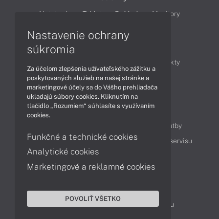
Notebooky
Tablety
Počítače
Monitory
Nastavenie ochrany
Články
súkromia
Obchodné informácie
Novinky
Produkty
Za účelom zlepšenia užívateľského zážitku a
Technológie
Videá
poskytovaných služieb na našej stránke a
marketingové účely sa do Vášho prehliadača
ukladajú súbory cookies. Kliknutím na
tlačidlo „Rozumiem“ súhlasíte s využívaním
Obsah
cookies.
Ako nakupovať
Možnosti doručenia a platby
Funkčné a technické cookies
Podpora a servis
Servisné služby
Cenník servisu
Analytické cookies
Marketingové a reklamné cookies
Kontakty
043 4224 771
Obchodné oddelenie
POVOLIŤ VŠETKO
Servisné oddelenie
Reklamácia tovaru