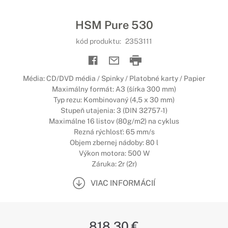
HSM Pure 530
kód produktu:
2353111
Média: CD/DVD média / Spinky / Platobné karty / Papier
Maximálny formát: A3 (šírka 300 mm)
Typ rezu: Kombinovaný (4,5 x 30 mm)
Stupeň utajenia: 3 (DIN 32757-1)
Maximálne 16 listov (80g/m2) na cyklus
Rezná rýchlosť: 65 mm/s
Objem zbernej nádoby: 80 l
Výkon motora: 500 W
Záruka: 2r (2r)
VIAC INFORMÁCIÍ
818,30 €