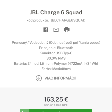
JBL Charge 6 Squad
kód produktu:
JBLCHARGE6SQUAD
Prenosný / Vodeodolný (Odolnosť voči pofŕkaniu vodou)
Pripojenie: Bluetooth
Konektor USB Typ-C
30,0W RMS
Batéria: 24 hod. Lithium-Polymer (4722mAh) (34Wh)
Farba: Maskáčová
VIAC INFORMÁCIÍ
163,25 €
132,72 € bez DPH