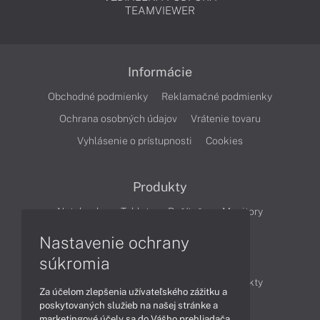
TEAMVIEWER
Informácie
Obchodné podmienky
Reklamačné podmienky
Ochrana osobných údajov
Vrátenie tovaru
Vyhlásenie o prístupnosti
Cookies
Produkty
Notebooky
Tablety
Počítače
Monitory
Nastavenie ochrany
Články
súkromia
Obchodné informácie
Novinky
Produkty
Za účelom zlepšenia užívateľského zážitku a
Technológie
Videá
poskytovaných služieb na našej stránke a
marketingové účely sa do Vášho prehliadača