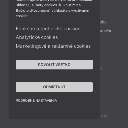
ukladajú súbory cookies. Kliknutím na
tlačidlo „Rozumiem“ súhlasíte s využívaním
Obsah
cookies.
Ako nakupovať
Možnosti doručenia a platby
Funkčné a technické cookies
Podpora a servis
Servisné služby
Cenník servisu
Analytické cookies
Marketingové a reklamné cookies
Kontakty
043 4224 771
Obchodné oddelenie
POVOLIŤ VŠETKO
Servisné oddelenie
Reklamácia tovaru
TeamViewer (vzdialená podpora)
ODMIETNUŤ
PODROBNÉ NASTAVENIA
ACER-SHOP © 2011 - 2026 Všetky práva vyhradené