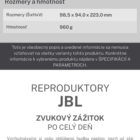
Rozmery a hmotnosť
Rozmery (ŠxHxV)
98,5 x 94,0 x 223,0 mm
Hmotnosť
960 g
Toto je všeobecný popis a uvedené informácie sa nemusia
vzťahovať na všetky varianty tohto produktu. Konkrétne
informácie k vybranému produktu nájdete v ŠPECIFIKÁCIÍ A
PARAMETROCH.
REPRODUKTORY
JBL
ZVUKOVÝ ZÁŽITOK
PO CELÝ DEŇ
Vychutnávajte si vašu obľúbenú hudbu naplno, nech už ste