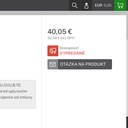
EUR
0,00
40,05 €
32,56 € bez DPH
Dostupnosť:
VYPREDANÉ
OTÁZKA NA PRODUKT
YSLOVUJETE
pred uplynutím
túpenie od zmluvy