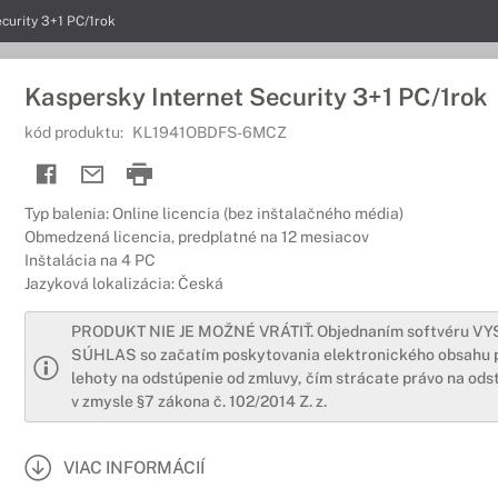
curity 3+1 PC/1rok
Kaspersky Internet Security 3+1 PC/1rok
kód produktu:
KL1941OBDFS-6MCZ
Typ balenia: Online licencia (bez inštalačného média)
Obmedzená licencia, predplatné na 12 mesiacov
Inštalácia na 4 PC
Jazyková lokalizácia: Česká
PRODUKT NIE JE MOŽNÉ VRÁTIŤ. Objednaním softvéru V
SÚHLAS so začatím poskytovania elektronického obsahu 
lehoty na odstúpenie od zmluvy, čím strácate právo na ods
v zmysle §7 zákona č. 102/2014 Z. z.
VIAC INFORMÁCIÍ