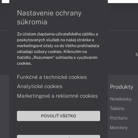
Nastavenie ochrany
súkromia
Za účelom zlepšenia užívateľského zážitku a
poskytovaných služieb na našej stránke a
marketingové účely sa do Vášho prehliadača
ukladajú súbory cookies. Kliknutím na
PODPORA A SERVIS
tlačidlo „Rozumiem“ súhlasíte s využívaním
cookies.
Funkčné a technické cookies
Analytické cookies
Informácie
Produkty
Marketingové a reklamné cookies
Obchodné podmienky
Notebooky
Reklamačné podmienky
Tablety
POVOLIŤ VŠETKO
Ochrana osobných údajov
Počítače
Vrátenie tovaru
Monitory
Vyhlásenie o prístupnosti