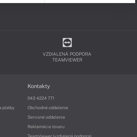
VZDIALENÁ PODPORA
TEAMVIEWER
Kontakty
043 4224 771
a platby
Obchodné oddelenie
Servisné oddelenie
Reklamácia tovaru
TeamViewer (vzdialená podpora)