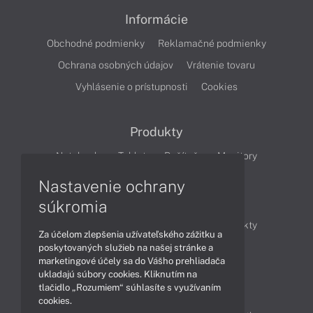
Informácie
Obchodné podmienky
Reklamačné podmienky
Ochrana osobných údajov
Vrátenie tovaru
Vyhlásenie o prístupnosti
Cookies
Produkty
Notebooky
Tablety
Počítače
Monitory
Nastavenie ochrany
Články
súkromia
Obchodné informácie
Novinky
Produkty
Za účelom zlepšenia užívateľského zážitku a
Technológie
Videá
poskytovaných služieb na našej stránke a
marketingové účely sa do Vášho prehliadača
ukladajú súbory cookies. Kliknutím na
tlačidlo „Rozumiem“ súhlasíte s využívaním
Obsah
cookies.