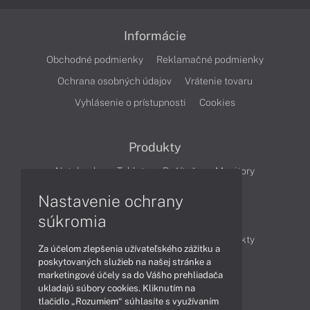
Informácie
Obchodné podmienky
Reklamačné podmienky
Ochrana osobných údajov
Vrátenie tovaru
Vyhlásenie o prístupnosti
Cookies
Produkty
Notebooky
Tablety
Počítače
Monitory
Nastavenie ochrany
Články
súkromia
Obchodné informácie
Novinky
Produkty
Za účelom zlepšenia užívateľského zážitku a
Technológie
Videá
poskytovaných služieb na našej stránke a
marketingové účely sa do Vášho prehliadača
ukladajú súbory cookies. Kliknutím na
tlačidlo „Rozumiem“ súhlasíte s využívaním
Obsah