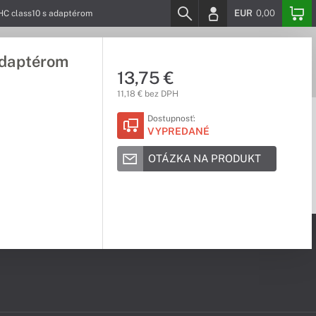
EUR
0,00
 class10 s adaptérom
daptérom
13,75 €
11,18 € bez DPH
Dostupnosť:
VYPREDANÉ
OTÁZKA NA PRODUKT