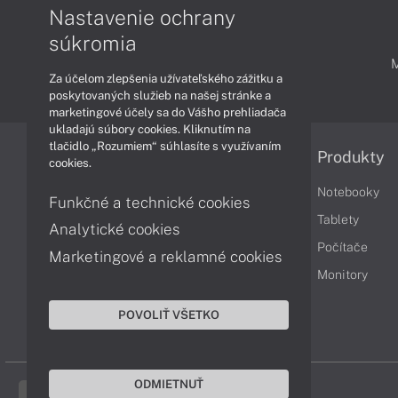
Nastavenie ochrany
súkromia
PODPORA A SERVIS
Za účelom zlepšenia užívateľského zážitku a
poskytovaných služieb na našej stránke a
marketingové účely sa do Vášho prehliadača
ukladajú súbory cookies. Kliknutím na
tlačidlo „Rozumiem“ súhlasíte s využívaním
Informácie
Produkty
cookies.
Obchodné podmienky
Notebooky
Funkčné a technické cookies
Reklamačné podmienky
Tablety
Analytické cookies
Ochrana osobných údajov
Počítače
Marketingové a reklamné cookies
Vrátenie tovaru
Monitory
Vyhlásenie o prístupnosti
POVOLIŤ VŠETKO
Cookies
ODMIETNUŤ