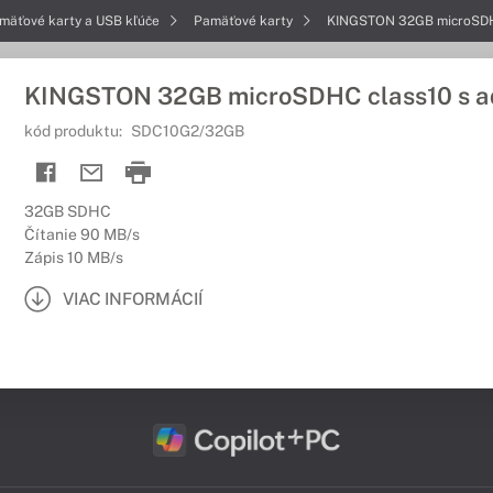
mäťové karty a USB kľúče
Pamäťové karty
KINGSTON 32GB microSDHC
KINGSTON 32GB microSDHC class10 s a
kód produktu:
SDC10G2/32GB
32GB SDHC
Čítanie 90 MB/s
Zápis 10 MB/s
VIAC INFORMÁCIÍ