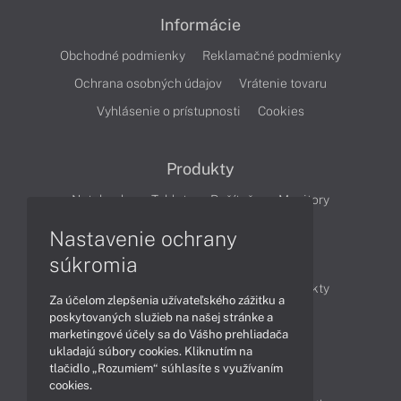
Informácie
Obchodné podmienky
Reklamačné podmienky
Ochrana osobných údajov
Vrátenie tovaru
Vyhlásenie o prístupnosti
Cookies
Produkty
Notebooky
Tablety
Počítače
Monitory
Nastavenie ochrany
Články
súkromia
Obchodné informácie
Novinky
Produkty
Za účelom zlepšenia užívateľského zážitku a
Technológie
Videá
poskytovaných služieb na našej stránke a
marketingové účely sa do Vášho prehliadača
ukladajú súbory cookies. Kliknutím na
tlačidlo „Rozumiem“ súhlasíte s využívaním
Obsah
cookies.