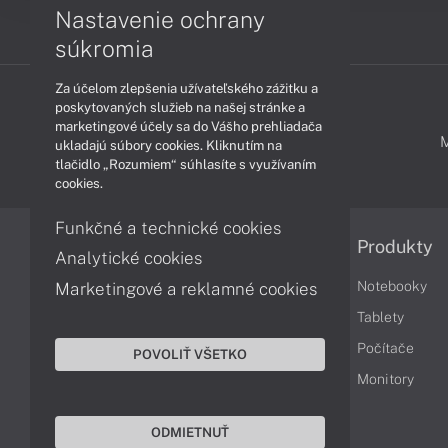
Nastavenie ochrany
súkromia
Za účelom zlepšenia užívateľského zážitku a
poskytovaných služieb na našej stránke a
marketingové účely sa do Vášho prehliadača
PODPORA A SERVIS
ukladajú súbory cookies. Kliknutím na
tlačidlo „Rozumiem“ súhlasíte s využívaním
cookies.
Funkčné a technické cookies
Informácie
Produkty
Analytické cookies
Obchodné podmienky
Notebooky
Marketingové a reklamné cookies
Reklamačné podmienky
Tablety
Ochrana osobných údajov
Počítače
POVOLIŤ VŠETKO
Vrátenie tovaru
Monitory
Vyhlásenie o prístupnosti
ODMIETNUŤ
Cookies