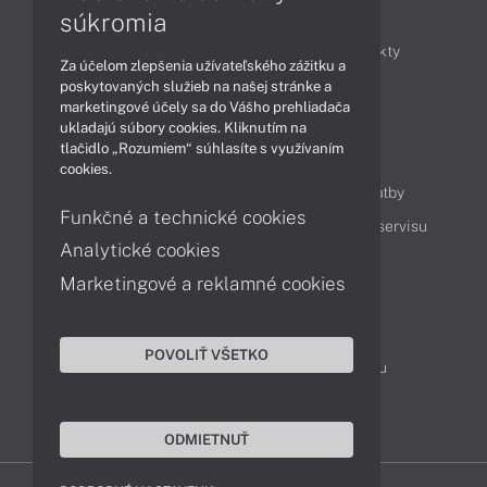
Články
súkromia
Obchodné informácie
Novinky
Produkty
Za účelom zlepšenia užívateľského zážitku a
Technológie
Videá
poskytovaných služieb na našej stránke a
marketingové účely sa do Vášho prehliadača
ukladajú súbory cookies. Kliknutím na
tlačidlo „Rozumiem“ súhlasíte s využívaním
Obsah
cookies.
Ako nakupovať
Možnosti doručenia a platby
Funkčné a technické cookies
Podpora a servis
Servisné služby
Cenník servisu
Analytické cookies
Marketingové a reklamné cookies
Kontakty
043 4224 771
Obchodné oddelenie
POVOLIŤ VŠETKO
Servisné oddelenie
Reklamácia tovaru
TeamViewer (vzdialená podpora)
ODMIETNUŤ