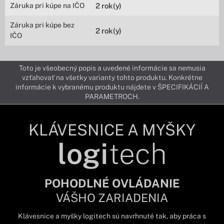
Záruka pri kúpe na IČO
2 rok(y)
Záruka pri kúpe bez
2 rok(y)
IČO
Toto je všeobecný popis a uvedené informácie sa nemusia
vzťahovať na všetky varianty tohto produktu. Konkrétne
informácie k vybranému produktu nájdete v ŠPECIFIKÁCIÍ A
PARAMETROCH.
KLÁVESNICE A MYŠKY
logi
tech
POHODLNÉ OVLÁDANIE
VÁŠHO ZARIADENIA
Klávesnice a myšky logitech sú navrhnuté tak, aby práca s