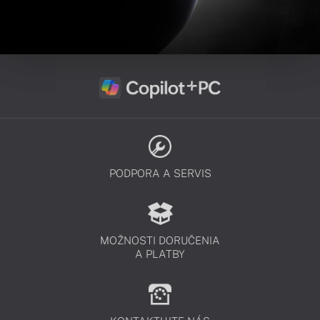
PODPORA A SERVIS
MOŽNOSTI DORUČENIA
A PLATBY