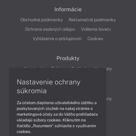
Informácie
Obchodné podmienky
Reklamačné podmienky
Ochrana osobných údajov
Vrátenie tovaru
Vyhlásenie o prístupnosti
Cookies
Produkty
Notebooky
Tablety
Počítače
Monitory
Nastavenie ochrany
Články
súkromia
Obchodné informácie
Novinky
Produkty
Za účelom zlepšenia užívateľského zážitku a
Technológie
Videá
poskytovaných služieb na našej stránke a
marketingové účely sa do Vášho prehliadača
ukladajú súbory cookies. Kliknutím na
tlačidlo „Rozumiem“ súhlasíte s využívaním
Obsah
cookies.