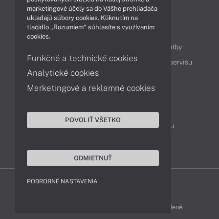
marketingové účely sa do Vášho prehliadača
ukladajú súbory cookies. Kliknutím na
tlačidlo „Rozumiem“ súhlasíte s využívaním
Obsah
cookies.
Ako nakupovať
Možnosti doručenia a platby
Funkčné a technické cookies
Podpora a servis
Servisné služby
Cenník servisu
Analytické cookies
Marketingové a reklamné cookies
Kontakty
043 4224 771
Obchodné oddelenie
POVOLIŤ VŠETKO
Servisné oddelenie
Reklamácia tovaru
TeamViewer (vzdialená podpora)
ODMIETNUŤ
PODROBNÉ NASTAVENIA
ACER-SHOP © 2011 - 2026 Všetky práva vyhradené