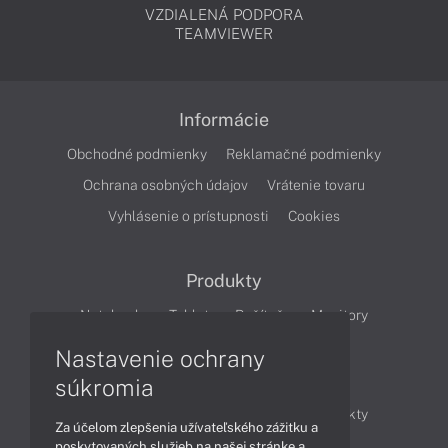
VZDIALENÁ PODPORA
TEAMVIEWER
Informácie
Obchodné podmienky
Reklamačné podmienky
Ochrana osobných údajov
Vrátenie tovaru
Vyhlásenie o prístupnosti
Cookies
Produkty
Notebooky
Tablety
Počítače
Monitory
Nastavenie ochrany
Články
súkromia
Obchodné informácie
Novinky
Produkty
Za účelom zlepšenia užívateľského zážitku a
Technológie
Videá
poskytovaných služieb na našej stránke a