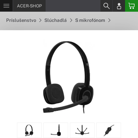
ACER-SHOP
Príslušenstvo
Slúchadlá
S mikrofónom