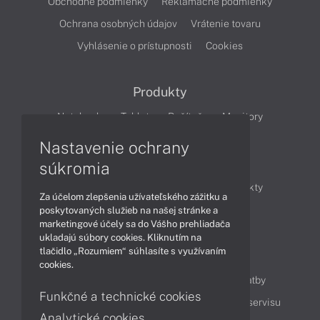
Obchodné podmienky
Reklamačné podmienky
Ochrana osobných údajov
Vrátenie tovaru
Vyhlásenie o prístupnosti
Cookies
Produkty
Notebooky
Tablety
Počítače
Monitory
Nastavenie ochrany
Články
súkromia
Obchodné informácie
Novinky
Produkty
Za účelom zlepšenia užívateľského zážitku a
Technológie
Videá
poskytovaných služieb na našej stránke a
marketingové účely sa do Vášho prehliadača
ukladajú súbory cookies. Kliknutím na
tlačidlo „Rozumiem“ súhlasíte s využívaním
Obsah
cookies.
Ako nakupovať
Možnosti doručenia a platby
Funkčné a technické cookies
Podpora a servis
Servisné služby
Cenník servisu
Analytické cookies