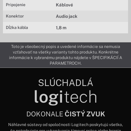
Pripojenie
Káblové
Konektor
Audio jack
Dĺžka kábla
1,8 m
Toto je všeobecný popis a uvedené informácie sa nemusia
vzťahovať na všetky varianty tohto produktu. Konkrétne
informácie k vybranému produktu nájdete v ŠPECIFIKÁCIÍ A
PARAMETROCH.
SLÚCHADLÁ
logi
tech
DOKONALE
ČISTÝ ZVUK
Náhlavné sústavy od spoločnosti Logitech poskytujú všetko,
čo potrebujete pre vykonávanie tímovej práce alebo hranie