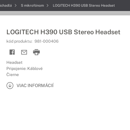
úchadlá
S mikrofónom
LOGITECH H390 USB Stereo Headset
LOGITECH H390 USB Stereo Headset
kód produktu:
981-000406
Headset
Pripojenie: Káblové
Čierne
VIAC INFORMÁCIÍ