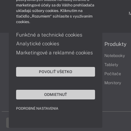
marketingové účely sa do Vášho prehliadača
ukladajú súbory cookies. Kliknutím na
PODPORA A SERVIS
tlačidlo „Rozumiem“ súhlasíte s využívaním
cookies.
Funkčné a technické cookies
Analytické cookies
Informácie
Produkty
Marketingové a reklamné cookies
Obchodné podmienky
Notebooky
Reklamačné podmienky
Tablety
POVOLIŤ VŠETKO
Ochrana osobných údajov
Počítače
Vrátenie tovaru
Monitory
Vyhlásenie o prístupnosti
ODMIETNUŤ
Cookies
PODROBNÉ NASTAVENIA