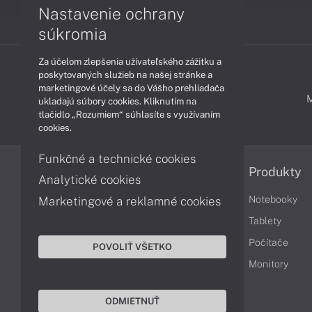
Nastavenie ochrany
súkromia
Za účelom zlepšenia užívateľského zážitku a
poskytovaných služieb na našej stránke a
marketingové účely sa do Vášho prehliadača
PODPORA A SERVIS
ukladajú súbory cookies. Kliknutím na
tlačidlo „Rozumiem“ súhlasíte s využívaním
cookies.
Funkčné a technické cookies
Informácie
Produkty
Analytické cookies
Obchodné podmienky
Notebooky
Marketingové a reklamné cookies
Reklamačné podmienky
Tablety
Ochrana osobných údajov
Počítače
POVOLIŤ VŠETKO
Vrátenie tovaru
Monitory
Vyhlásenie o prístupnosti
ODMIETNUŤ
Cookies