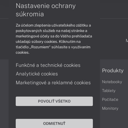
Nastavenie ochrany
súkromia
Za účelom zlepšenia užívateľského zážitku a
poskytovaných služieb na našej stránke a
marketingové účely sa do Vášho prehliadača
PODPORA A SERVIS
ukladajú súbory cookies. Kliknutím na
tlačidlo „Rozumiem“ súhlasíte s využívaním
cookies.
Funkčné a technické cookies
Informácie
Produkty
Analytické cookies
Obchodné podmienky
Notebooky
Marketingové a reklamné cookies
Reklamačné podmienky
Tablety
Ochrana osobných údajov
Počítače
POVOLIŤ VŠETKO
Vrátenie tovaru
Monitory
Vyhlásenie o prístupnosti
ODMIETNUŤ
Cookies