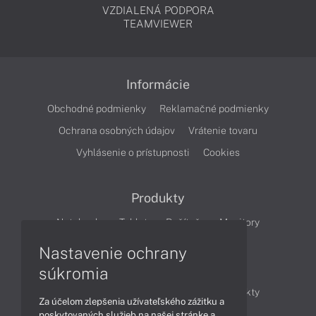
VZDIALENÁ PODPORA
TEAMVIEWER
Informácie
Obchodné podmienky
Reklamačné podmienky
Ochrana osobných údajov
Vrátenie tovaru
Vyhlásenie o prístupnosti
Cookies
Produkty
Notebooky
Tablety
Počítače
Monitory
Nastavenie ochrany
Články
súkromia
Obchodné informácie
Novinky
Produkty
Za účelom zlepšenia užívateľského zážitku a
Technológie
Videá
poskytovaných služieb na našej stránke a