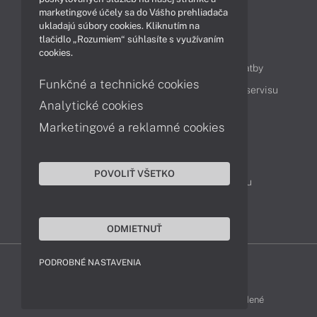
marketingové účely sa do Vášho prehliadača
ukladajú súbory cookies. Kliknutím na
tlačidlo „Rozumiem“ súhlasíte s využívaním
Obsah
cookies.
Ako nakupovať
Možnosti doručenia a platby
Funkčné a technické cookies
Podpora a servis
Servisné služby
Cenník servisu
Analytické cookies
Marketingové a reklamné cookies
Kontakty
043 4224 771
Obchodné oddelenie
POVOLIŤ VŠETKO
Servisné oddelenie
Reklamácia tovaru
TeamViewer (vzdialená podpora)
ODMIETNUŤ
PODROBNÉ NASTAVENIA
ACER-SHOP © 2011 - 2026 Všetky práva vyhradené