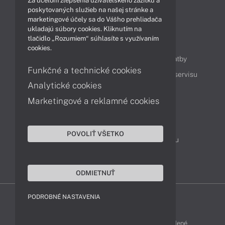
Za účelom zlepšenia užívateľského zážitku a
Technológie
Videá
poskytovaných služieb na našej stránke a
marketingové účely sa do Vášho prehliadača
ukladajú súbory cookies. Kliknutím na
tlačidlo „Rozumiem“ súhlasíte s využívaním
Obsah
cookies.
Ako nakupovať
Možnosti doručenia a platby
Funkčné a technické cookies
Podpora a servis
Servisné služby
Cenník servisu
Analytické cookies
Marketingové a reklamné cookies
Kontakty
043 4224 771
Obchodné oddelenie
POVOLIŤ VŠETKO
Servisné oddelenie
Reklamácia tovaru
TeamViewer (vzdialená podpora)
ODMIETNUŤ
PODROBNÉ NASTAVENIA
ACER-SHOP © 2011 - 2026 Všetky práva vyhradené