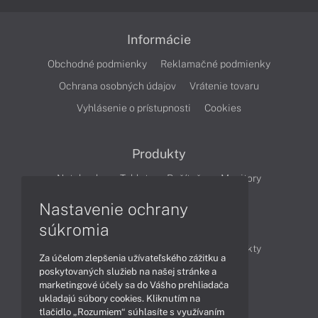
Informácie
Obchodné podmienky
Reklamačné podmienky
Ochrana osobných údajov
Vrátenie tovaru
Vyhlásenie o prístupnosti
Cookies
Produkty
Notebooky
Tablety
Počítače
Monitory
Nastavenie ochrany
Články
súkromia
Obchodné informácie
Novinky
Produkty
Za účelom zlepšenia užívateľského zážitku a
Technológie
Videá
poskytovaných služieb na našej stránke a
marketingové účely sa do Vášho prehliadača
ukladajú súbory cookies. Kliknutím na
tlačidlo „Rozumiem“ súhlasíte s využívaním
Obsah