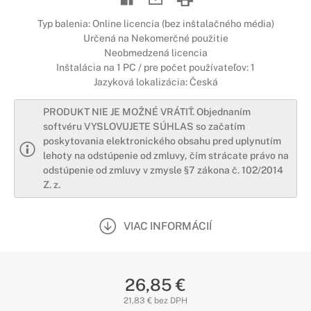
Typ balenia: Online licencia (bez inštalačného média)
Určená na Nekomerčné použitie
Neobmedzená licencia
Inštalácia na 1 PC / pre počet používateľov: 1
Jazyková lokalizácia: Česká
PRODUKT NIE JE MOŽNÉ VRÁTIŤ. Objednaním
softvéru VYSLOVUJETE SÚHLAS so začatím
poskytovania elektronického obsahu pred uplynutím
lehoty na odstúpenie od zmluvy, čím strácate právo na
odstúpenie od zmluvy v zmysle §7 zákona č. 102/2014
Z. z.
VIAC INFORMÁCIÍ
26,85 €
21,83 € bez DPH