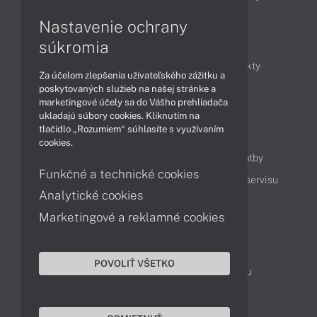
Nastavenie ochrany
Články
súkromia
Obchodné informácie
Novinky
Produkty
Za účelom zlepšenia užívateľského zážitku a
Technológie
Videá
poskytovaných služieb na našej stránke a
marketingové účely sa do Vášho prehliadača
ukladajú súbory cookies. Kliknutím na
tlačidlo „Rozumiem“ súhlasíte s využívaním
Obsah
cookies.
Ako nakupovať
Možnosti doručenia a platby
Funkčné a technické cookies
Podpora a servis
Servisné služby
Cenník servisu
Analytické cookies
Marketingové a reklamné cookies
Kontakty
043 4224 771
Obchodné oddelenie
POVOLIŤ VŠETKO
Servisné oddelenie
Reklamácia tovaru
TeamViewer (vzdialená podpora)