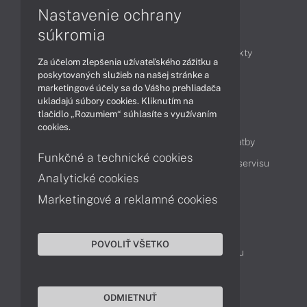
Nastavenie ochrany
Články
súkromia
Obchodné informácie
Novinky
Produkty
Za účelom zlepšenia užívateľského zážitku a
Technológie
Videá
poskytovaných služieb na našej stránke a
marketingové účely sa do Vášho prehliadača
ukladajú súbory cookies. Kliknutím na
tlačidlo „Rozumiem“ súhlasíte s využívaním
Obsah
cookies.
Ako nakupovať
Možnosti doručenia a platby
Funkčné a technické cookies
Podpora a servis
Servisné služby
Cenník servisu
Analytické cookies
Marketingové a reklamné cookies
Kontakty
043 4224 771
Obchodné oddelenie
POVOLIŤ VŠETKO
Servisné oddelenie
Reklamácia tovaru
TeamViewer (vzdialená podpora)
ODMIETNUŤ