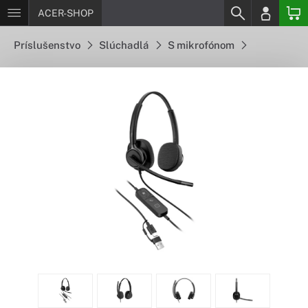
ACER-SHOP
Príslušenstvo
Slúchadlá
S mikrofónom