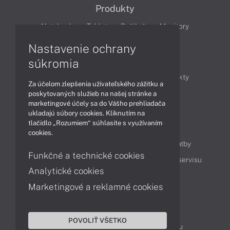
Produkty
Notebooky
Tablety
Počítače
Monitory
Nastavenie ochrany
Články
súkromia
Obchodné informácie
Novinky
Produkty
Za účelom zlepšenia užívateľského zážitku a
Technológie
Videá
poskytovaných služieb na našej stránke a
marketingové účely sa do Vášho prehliadača
ukladajú súbory cookies. Kliknutím na
tlačidlo „Rozumiem“ súhlasíte s využívaním
Obsah
cookies.
Ako nakupovať
Možnosti doručenia a platby
Funkčné a technické cookies
Podpora a servis
Servisné služby
Cenník servisu
Analytické cookies
Marketingové a reklamné cookies
Kontakty
043 4224 771
Obchodné oddelenie
POVOLIŤ VŠETKO
Servisné oddelenie
Reklamácia tovaru