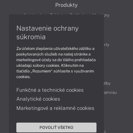
Produkty
Notebooky
Tablety
Počítače
Monitory
Nastavenie ochrany
Články
súkromia
Obchodné informácie
Novinky
Produkty
Za účelom zlepšenia užívateľského zážitku a
Technológie
Videá
poskytovaných služieb na našej stránke a
marketingové účely sa do Vášho prehliadača
ukladajú súbory cookies. Kliknutím na
tlačidlo „Rozumiem“ súhlasíte s využívaním
Obsah
cookies.
Ako nakupovať
Možnosti doručenia a platby
Funkčné a technické cookies
Podpora a servis
Servisné služby
Cenník servisu
Analytické cookies
Marketingové a reklamné cookies
Kontakty
043 4224 771
Obchodné oddelenie
POVOLIŤ VŠETKO
Servisné oddelenie
Reklamácia tovaru