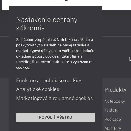
Nastavenie ochrany
súkromia
Za účelom zlepšenia užívateľského zážitku a
poskytovaných služieb na našej stránke a
marketingové účely sa do Vášho prehliadača
ukladajú súbory cookies. Kliknutím na
PODPORA A SERVIS
tlačidlo „Rozumiem“ súhlasíte s využívaním
cookies.
Funkčné a technické cookies
Analytické cookies
Informácie
Produkty
Marketingové a reklamné cookies
Obchodné podmienky
Notebooky
Reklamačné podmienky
Tablety
POVOLIŤ VŠETKO
Ochrana osobných údajov
Počítače
Vrátenie tovaru
Monitory