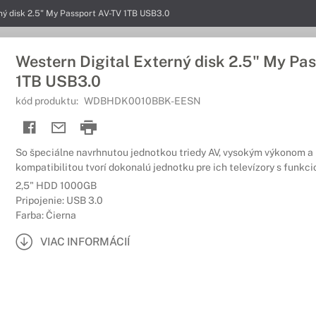
ný disk 2.5" My Passport AV-TV 1TB USB3.0
Western Digital Externý disk 2.5" My Pa
1TB USB3.0
kód produktu:
WDBHDK0010BBK-EESN
So špeciálne navrhnutou jednotkou triedy AV, vysokým výkonom 
kompatibilitou tvorí dokonalú jednotku pre ich televízory s funkci
2,5" HDD 1000GB
Pripojenie: USB 3.0
Farba: Čierna
VIAC INFORMÁCIÍ