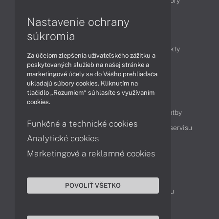
Notebooky
Tablety
Počítače
Monitory
Nastavenie ochrany
Články
súkromia
Obchodné informácie
Novinky
Produkty
Za účelom zlepšenia užívateľského zážitku a
Technológie
Videá
poskytovaných služieb na našej stránke a
marketingové účely sa do Vášho prehliadača
ukladajú súbory cookies. Kliknutím na
tlačidlo „Rozumiem“ súhlasíte s využívaním
Obsah
cookies.
Ako nakupovať
Možnosti doručenia a platby
Funkčné a technické cookies
Podpora a servis
Servisné služby
Cenník servisu
Analytické cookies
Marketingové a reklamné cookies
Kontakty
043 4224 771
Obchodné oddelenie
POVOLIŤ VŠETKO
Servisné oddelenie
Reklamácia tovaru
TeamViewer (vzdialená podpora)