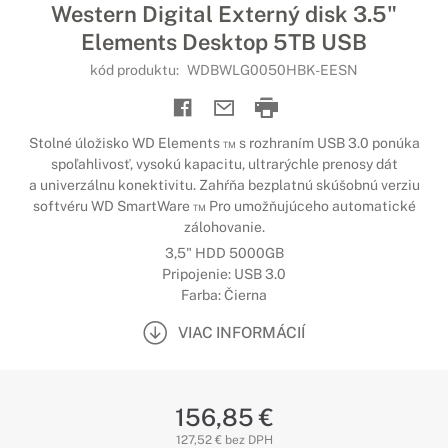
Western Digital Externý disk 3.5"
Elements Desktop 5TB USB
kód produktu:
WDBWLG0050HBK-EESN
Stolné úložisko WD Elements ™ s rozhraním USB 3.0 ponúka
spoľahlivosť, vysokú kapacitu, ultrarýchle prenosy dát
a univerzálnu konektivitu. Zahŕňa bezplatnú skúšobnú verziu
softvéru WD SmartWare ™ Pro umožňujúceho automatické
zálohovanie.
3,5" HDD 5000GB
Pripojenie: USB 3.0
Farba: Čierna
VIAC INFORMÁCIÍ
156,85 €
127,52 € bez DPH