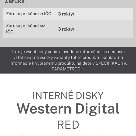
Záruka
Záruka pri kúpe na IČO
3 rok(y)
Záruka pri kúpe bez
3 rok(y)
IČO
Toto je všeobecný popis a uvedené informácie sa nemusia
vzťahovať na všetky varianty tohto produktu. Konkrétne
informácie k vybranému produktu nájdete v ŠPECIFIKÁCIÍ A
PARAMETROCH.
INTERNÉ DISKY
Western Digital
RED