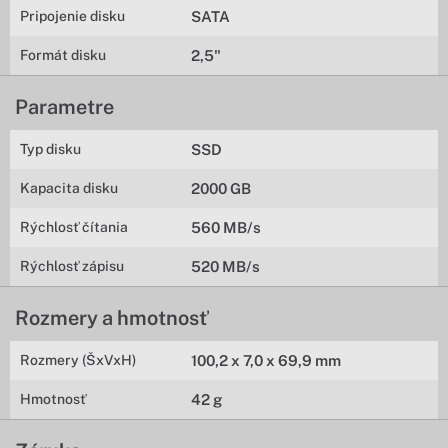
Pripojenie disku
SATA
Formát disku
2,5"
Parametre
Typ disku
SSD
Kapacita disku
2000 GB
Rýchlosť čítania
560 MB/s
Rýchlosť zápisu
520 MB/s
Rozmery a hmotnosť
Rozmery (ŠxVxH)
100,2 x 7,0 x 69,9 mm
Hmotnosť
42 g