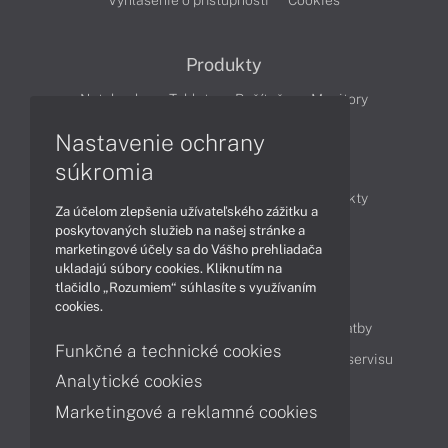
Vyhlásenie o prístupnosti
Cookies
Produkty
Notebooky
Tablety
Počítače
Monitory
Nastavenie ochrany
Články
súkromia
Obchodné informácie
Novinky
Produkty
Za účelom zlepšenia užívateľského zážitku a
Technológie
Videá
poskytovaných služieb na našej stránke a
marketingové účely sa do Vášho prehliadača
ukladajú súbory cookies. Kliknutím na
tlačidlo „Rozumiem“ súhlasíte s využívaním
Obsah
cookies.
Ako nakupovať
Možnosti doručenia a platby
Funkčné a technické cookies
Podpora a servis
Servisné služby
Cenník servisu
Analytické cookies
Marketingové a reklamné cookies
Kontakty