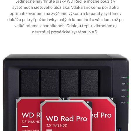
Jedinečne navrhnuté disky WD Red je možné použiť v
systémoch sieťového úložiska. Vďaka širokému portfóliu
optimalizovanému na zvýšenie výkonu a kapacity systémov
dokážu pokryť požiadavky malých kancelárií u vás doma až po
veľké priamo v podnikoach. Odolajú teplu, vibráciám aj
neustálej prevádzke systému NAS.