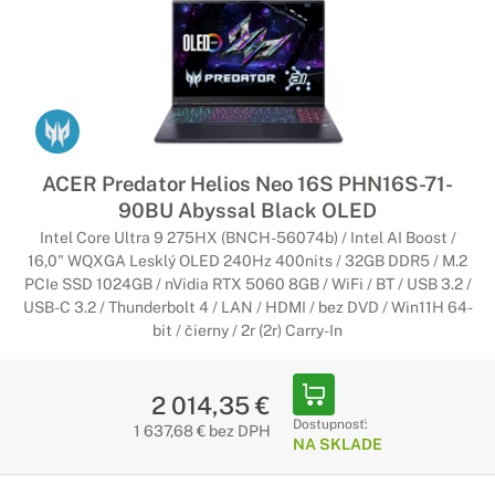
ACER Predator Helios Neo 16S PHN16S-71-
90BU Abyssal Black OLED
Intel Core Ultra 9 275HX (BNCH-56074b) / Intel AI Boost /
16,0" WQXGA Lesklý OLED 240Hz 400nits / 32GB DDR5 / M.2
PCIe SSD 1024GB / nVidia RTX 5060 8GB / WiFi / BT / USB 3.2 /
USB-C 3.2 / Thunderbolt 4 / LAN / HDMI / bez DVD / Win11H 64-
bit / čierny / 2r (2r) Carry-In
2 014,35 €
Dostupnosť:
1 637,68 € bez DPH
NA SKLADE