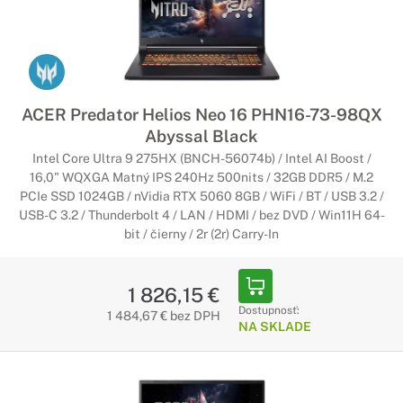
ACER Predator Helios Neo 16 PHN16-73-98QX
Abyssal Black
Intel Core Ultra 9 275HX (BNCH-56074b) / Intel AI Boost /
16,0" WQXGA Matný IPS 240Hz 500nits / 32GB DDR5 / M.2
PCIe SSD 1024GB / nVidia RTX 5060 8GB / WiFi / BT / USB 3.2 /
USB-C 3.2 / Thunderbolt 4 / LAN / HDMI / bez DVD / Win11H 64-
bit / čierny / 2r (2r) Carry-In
1 826,15 €
Dostupnosť:
1 484,67 € bez DPH
NA SKLADE