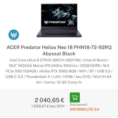
ACER Predator Helios Neo 18 PHN18-72-92RQ
Abyssal Black
Intel Core Ultra 9 275HX (BNCH-56074b) / Intel AI Boost /
18,0" WQXGA Matný IPS 240Hz 500nits / 32GB DDR5 / M.2
PCIe SSD 1024GB / nVidia RTX 5060 8GB / WiFi / BT / USB 3.2 /
USB-C 3.2 / Thunderbolt 4 / LAN / HDMI / bez DVD / Win11H 64-
bit / čierny / 2r (2r) Carry-In
2 040,65 €
Dostupnosť:
1 659,07 € bez DPH
INFORMUJTE SA