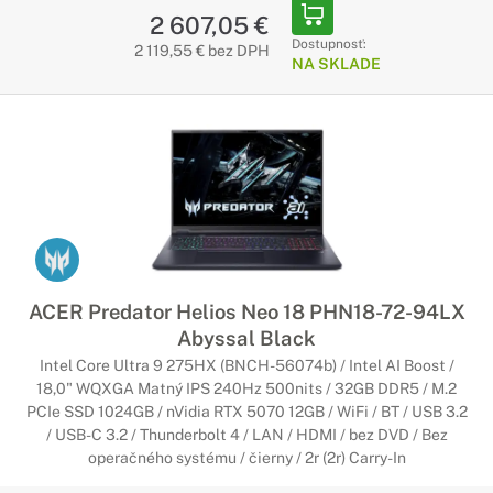
2 607,05 €
Dostupnosť:
2 119,55 € bez DPH
NA SKLADE
ACER Predator Helios Neo 18 PHN18-72-94LX
Abyssal Black
Intel Core Ultra 9 275HX (BNCH-56074b) / Intel AI Boost /
18,0" WQXGA Matný IPS 240Hz 500nits / 32GB DDR5 / M.2
PCIe SSD 1024GB / nVidia RTX 5070 12GB / WiFi / BT / USB 3.2
/ USB-C 3.2 / Thunderbolt 4 / LAN / HDMI / bez DVD / Bez
operačného systému / čierny / 2r (2r) Carry-In