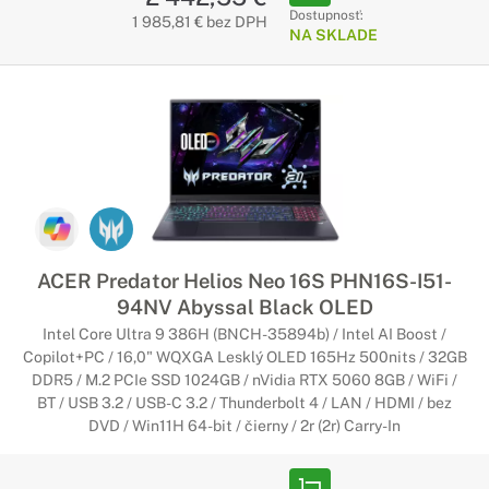
Dostupnosť:
1 985,81 € bez DPH
NA SKLADE
ACER Predator Helios Neo 16S PHN16S-I51-
94NV Abyssal Black OLED
Intel Core Ultra 9 386H (BNCH-35894b) / Intel AI Boost /
Copilot+PC / 16,0" WQXGA Lesklý OLED 165Hz 500nits / 32GB
DDR5 / M.2 PCIe SSD 1024GB / nVidia RTX 5060 8GB / WiFi /
BT / USB 3.2 / USB-C 3.2 / Thunderbolt 4 / LAN / HDMI / bez
DVD / Win11H 64-bit / čierny / 2r (2r) Carry-In