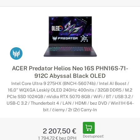
ACER Predator Helios Neo 16S PHN16S-71-
912C Abyssal Black OLED
Intel Core Ultra 9 275HX (BNCH-56074b) / Intel AI Boost /
16,0" WQXGA Lesklý OLED 240Hz 400nits / 32GB DDR5 / M.2
PCIe SSD 1024GB / nVidia RTX 5070 8GB / WiFi / BT / USB 3.2 /
USB-C 3.2 / Thunderbolt 4 / LAN / HDMI / bez DVD / Win11H 64-
bit / čierny / 2r (2r) Carry-In
2 207,50 €
Dostupnosť:
1 794,72 € bez DPH