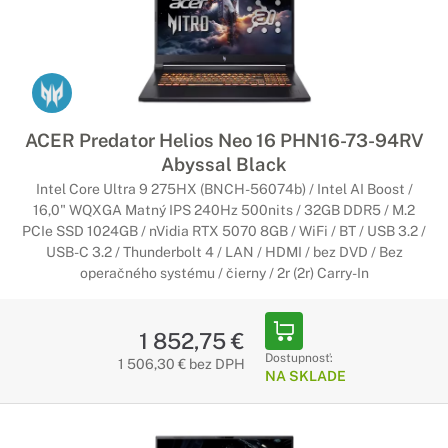
ACER Predator Helios Neo 16 PHN16-73-94RV
Abyssal Black
Intel Core Ultra 9 275HX (BNCH-56074b) / Intel AI Boost /
16,0" WQXGA Matný IPS 240Hz 500nits / 32GB DDR5 / M.2
PCIe SSD 1024GB / nVidia RTX 5070 8GB / WiFi / BT / USB 3.2 /
USB-C 3.2 / Thunderbolt 4 / LAN / HDMI / bez DVD / Bez
operačného systému / čierny / 2r (2r) Carry-In
1 852,75 €
Dostupnosť:
1 506,30 € bez DPH
NA SKLADE