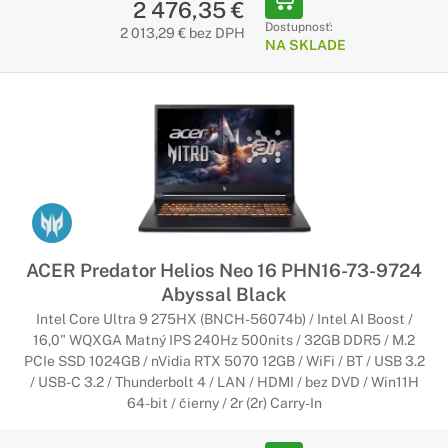
2 476,35 €
Dostupnosť:
2 013,29 € bez DPH
NA SKLADE
ACER Predator Helios Neo 16 PHN16-73-9724
Abyssal Black
Intel Core Ultra 9 275HX (BNCH-56074b) / Intel AI Boost /
16,0" WQXGA Matný IPS 240Hz 500nits / 32GB DDR5 / M.2
PCIe SSD 1024GB / nVidia RTX 5070 12GB / WiFi / BT / USB 3.2
/ USB-C 3.2 / Thunderbolt 4 / LAN / HDMI / bez DVD / Win11H
64-bit / čierny / 2r (2r) Carry-In