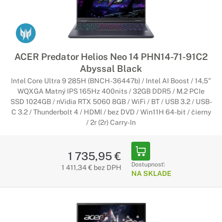
ACER Predator Helios Neo 14 PHN14-71-91C2
Abyssal Black
Intel Core Ultra 9 285H (BNCH-36447b) / Intel AI Boost / 14,5"
WQXGA Matný IPS 165Hz 400nits / 32GB DDR5 / M.2 PCIe
SSD 1024GB / nVidia RTX 5060 8GB / WiFi / BT / USB 3.2 / USB-
C 3.2 / Thunderbolt 4 / HDMI / bez DVD / Win11H 64-bit / čierny
/ 2r (2r) Carry-In
1 735,95 €
Dostupnosť:
1 411,34 € bez DPH
NA SKLADE