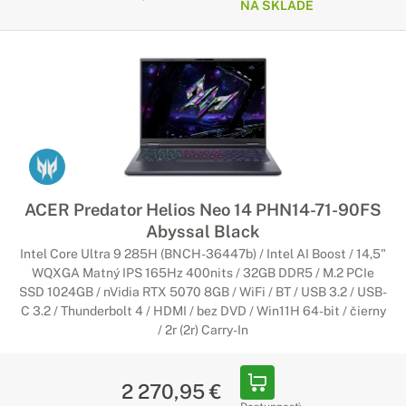
NA SKLADE
ACER Predator Helios Neo 14 PHN14-71-90FS
Abyssal Black
Intel Core Ultra 9 285H (BNCH-36447b) / Intel AI Boost / 14,5"
WQXGA Matný IPS 165Hz 400nits / 32GB DDR5 / M.2 PCIe
SSD 1024GB / nVidia RTX 5070 8GB / WiFi / BT / USB 3.2 / USB-
C 3.2 / Thunderbolt 4 / HDMI / bez DVD / Win11H 64-bit / čierny
/ 2r (2r) Carry-In
2 270,95 €