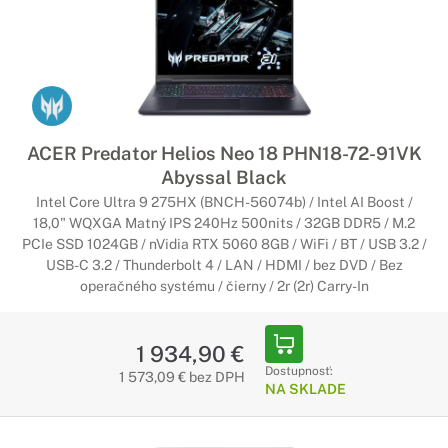
ACER Predator Helios Neo 18 PHN18-72-91VK
Abyssal Black
Intel Core Ultra 9 275HX (BNCH-56074b) / Intel AI Boost /
18,0" WQXGA Matný IPS 240Hz 500nits / 32GB DDR5 / M.2
PCIe SSD 1024GB / nVidia RTX 5060 8GB / WiFi / BT / USB 3.2 /
USB-C 3.2 / Thunderbolt 4 / LAN / HDMI / bez DVD / Bez
operačného systému / čierny / 2r (2r) Carry-In
1 934,90 €
Dostupnosť:
1 573,09 € bez DPH
NA SKLADE