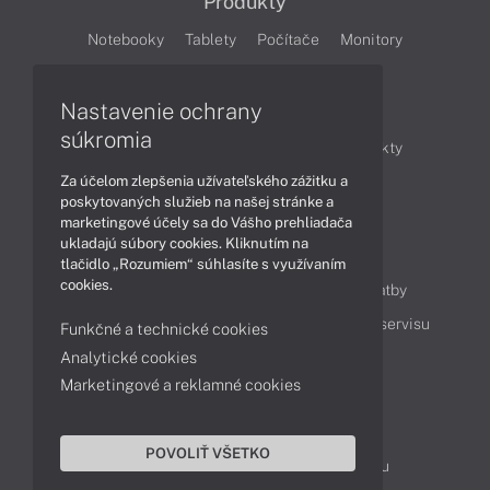
Produkty
Notebooky
Tablety
Počítače
Monitory
Články
Nastavenie ochrany
súkromia
Obchodné informácie
Novinky
Produkty
Za účelom zlepšenia užívateľského zážitku a
Technológie
Videá
poskytovaných služieb na našej stránke a
marketingové účely sa do Vášho prehliadača
ukladajú súbory cookies. Kliknutím na
Obsah
tlačidlo „Rozumiem“ súhlasíte s využívaním
cookies.
Ako nakupovať
Možnosti doručenia a platby
Podpora a servis
Servisné služby
Cenník servisu
Funkčné a technické cookies
Analytické cookies
Marketingové a reklamné cookies
Kontakty
043 4224 771
Obchodné oddelenie
POVOLIŤ VŠETKO
Servisné oddelenie
Reklamácia tovaru