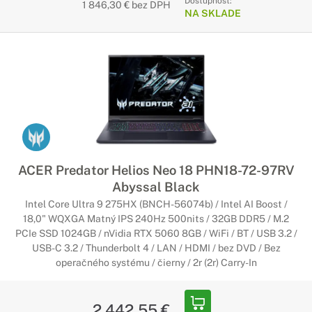
Dostupnosť:
1 846,30 € bez DPH
NA SKLADE
ACER Predator Helios Neo 18 PHN18-72-97RV
Abyssal Black
Intel Core Ultra 9 275HX (BNCH-56074b) / Intel AI Boost /
18,0" WQXGA Matný IPS 240Hz 500nits / 32GB DDR5 / M.2
PCIe SSD 1024GB / nVidia RTX 5060 8GB / WiFi / BT / USB 3.2 /
USB-C 3.2 / Thunderbolt 4 / LAN / HDMI / bez DVD / Bez
operačného systému / čierny / 2r (2r) Carry-In
2 442,55 €