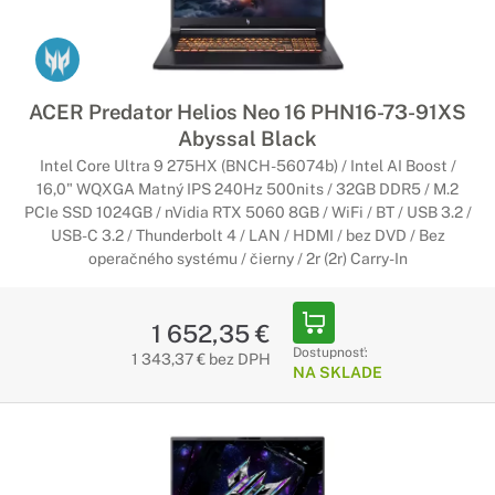
ACER Predator Helios Neo 16 PHN16-73-91XS
Abyssal Black
Intel Core Ultra 9 275HX (BNCH-56074b) / Intel AI Boost /
16,0" WQXGA Matný IPS 240Hz 500nits / 32GB DDR5 / M.2
PCIe SSD 1024GB / nVidia RTX 5060 8GB / WiFi / BT / USB 3.2 /
USB-C 3.2 / Thunderbolt 4 / LAN / HDMI / bez DVD / Bez
operačného systému / čierny / 2r (2r) Carry-In
1 652,35 €
Dostupnosť:
1 343,37 € bez DPH
NA SKLADE