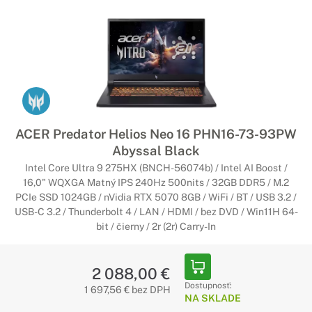
ACER Predator Helios Neo 16 PHN16-73-93PW
Abyssal Black
Intel Core Ultra 9 275HX (BNCH-56074b) / Intel AI Boost /
16,0" WQXGA Matný IPS 240Hz 500nits / 32GB DDR5 / M.2
PCIe SSD 1024GB / nVidia RTX 5070 8GB / WiFi / BT / USB 3.2 /
USB-C 3.2 / Thunderbolt 4 / LAN / HDMI / bez DVD / Win11H 64-
bit / čierny / 2r (2r) Carry-In
2 088,00 €
Dostupnosť:
1 697,56 € bez DPH
NA SKLADE