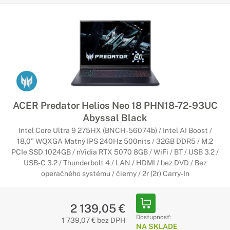
ACER Predator Helios Neo 18 PHN18-72-93UC
Abyssal Black
Intel Core Ultra 9 275HX (BNCH-56074b) / Intel AI Boost /
18,0" WQXGA Matný IPS 240Hz 500nits / 32GB DDR5 / M.2
PCIe SSD 1024GB / nVidia RTX 5070 8GB / WiFi / BT / USB 3.2 /
USB-C 3.2 / Thunderbolt 4 / LAN / HDMI / bez DVD / Bez
operačného systému / čierny / 2r (2r) Carry-In
2 139,05 €
Dostupnosť:
1 739,07 € bez DPH
NA SKLADE