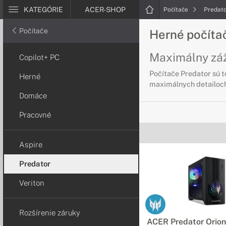
KATEGÓRIE
ACER-SHOP
Počítače
Predat
Počítače
Herné počíta
Maximálny záži
Copilot+ PC
Počítače Predator sú t
Herné
maximálnych detailoch
Domáce
Pracovné
Aspire
Predator
Veriton
Rozšírenie záruky
ACER Predator Orio