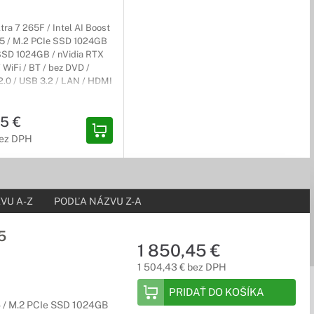
ltra 7 265F / Intel AI Boost
5 / M.2 PCIe SSD 1024GB
SSD 1024GB / nVidia RTX
WiFi / BT / bez DVD /
2.0 / USB 3.2 / LAN / HDMI
t / Predné USB 3.2 / USB-
1H 64-bit / Čierny /
5 €
 1r (2r) Carry-In
bez DPH
VU A-Z
PODĽA NÁZVU Z-A
5
1 850,45 €
1 504,43 € bez DPH
PRIDAŤ DO KOŠÍKA
R5 / M.2 PCIe SSD 1024GB