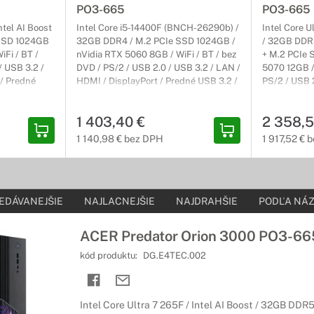
PO3-665
PO3-665
ntel AI Boost
Intel Core i5-14400F (BNCH-26290b) /
Intel Core U
 SSD 1024GB
32GB DDR4 / M.2 PCIe SSD 1024GB /
/ 32GB DDR
iFi / BT /
nVidia RTX 5060 8GB / WiFi / BT / bez
+ M.2 PCIe 
/ USB 3.2 /
DVD / PS/2 / USB 2.0 / USB 3.2 / LAN /
5070 12GB / 
 / Predné
HDMI / DisplayPort / Predné USB 3.2 /
PS/2 / USB 
11H 64-bit /
USB-C 3.2 / Win11H 64-bit / Čierny /
/ DisplayPor
r) Carry-In
MicroTower / 1r (2r) Carry-In
C 3.2 / Win1
1 403,40 €
2 358,5
MicroTower /
1 140,98 € bez DPH
1 917,52 € 
EDÁVANEJŠIE
NAJLACNEJŠIE
NAJDRAHŠIE
PODĽA NÁZ
ACER Predator Orion 3000 PO3-66
kód produktu:
DG.E4TEC.002
Intel Core Ultra 7 265F / Intel AI Boost / 32GB DD