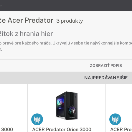
or
če Acer Predator
3 produkty
tok z hrania hier
o pravé pre každého hráča. Ukrývajú v sebe tie najvýkonnejšie kom
.
ZOBRAZIŤ POPIS
NAJPREDÁVANEJŠIE
n 3000
ACER Predator Orion 3000
ACER Pre