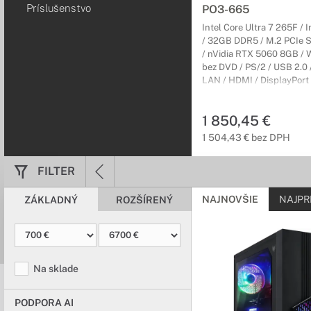
Príslušenstvo
PO3-665
Intel Core Ultra 7 265F / I
/ 32GB DDR5 / M.2 PCIe
/ nVidia RTX 5060 8GB / W
bez DVD / PS/2 / USB 2.0 
LAN / HDMI / DisplayPort
USB 3.2 / USB-C 3.2 / Win
Čierny / MicroTower / 1r (2
1 850,45 €
1 504,43 € bez DPH
FILTER
NAJNOVŠIE
NAJPR
ZÁKLADNÝ
ROZŠÍRENÝ
Na sklade
PODPORA AI