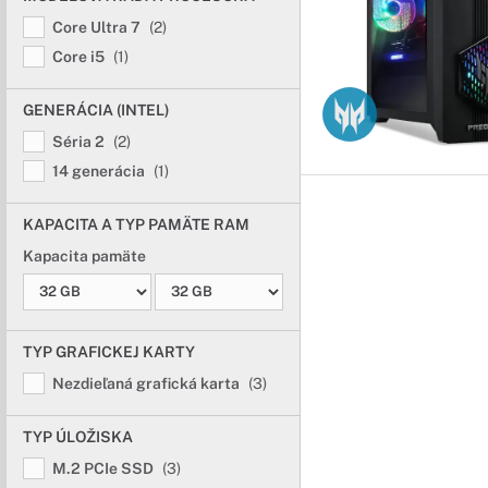
Core Ultra 7
(2)
Core i5
(1)
GENERÁCIA (INTEL)
Séria 2
(2)
14 generácia
(1)
KAPACITA A TYP PAMÄTE RAM
Kapacita pamäte
TYP GRAFICKEJ KARTY
Nezdieľaná grafická karta
(3)
TYP ÚLOŽISKA
M.2 PCIe SSD
(3)