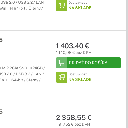
 USB 2.0 / USB 3.2 / LAN
Dostupnosť:
NA SKLADE
Win11H 64-bit / Čierny /
5
1 403,40 €
1 140,98 € bez DPH
PRIDAŤ DO KOŠÍKA
/ M.2 PCIe SSD 1024GB /
SB 2.0 / USB 3.2 / LAN /
Dostupnosť:
NA SKLADE
n11H 64-bit / Čierny /
5
2 358,55 €
1 917,52 € bez DPH