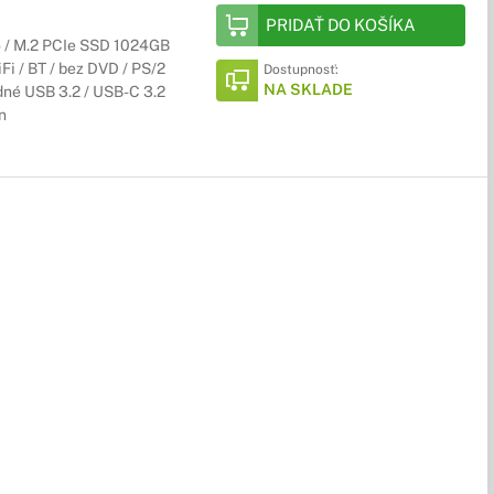
PRIDAŤ DO KOŠÍKA
R5 / M.2 PCIe SSD 1024GB
i / BT / bez DVD / PS/2
Dostupnosť:
NA SKLADE
edné USB 3.2 / USB-C 3.2
n