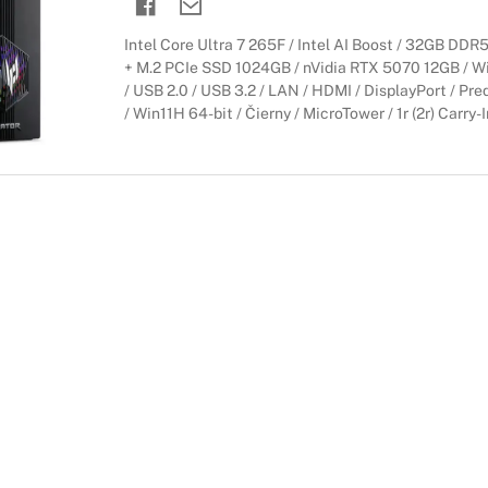
Intel Core Ultra 7 265F / Intel AI Boost / 32GB DD
+ M.2 PCIe SSD 1024GB / nVidia RTX 5070 12GB / WiF
/ USB 2.0 / USB 3.2 / LAN / HDMI / DisplayPort / Pr
/ Win11H 64-bit / Čierny / MicroTower / 1r (2r) Carry-I