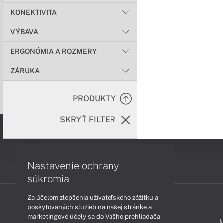
KONEKTIVITA
VÝBAVA
ERGONÓMIA A ROZMERY
ZÁRUKA
PRODUKTY
SKRYŤ FILTER
Nastavenie ochrany
súkromia
Za účelom zlepšenia užívateľského zážitku a
poskytovaných služieb na našej stránke a
marketingové účely sa do Vášho prehliadača
PODPORA A SERVIS