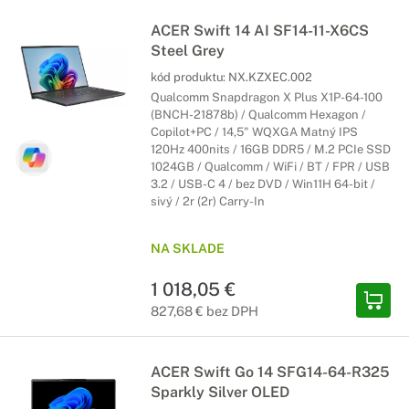
ACER Swift 14 AI SF14-11-X6CS
Steel Grey
kód produktu:
NX.KZXEC.002
Qualcomm Snapdragon X Plus X1P-64-100
(BNCH-21878b) / Qualcomm Hexagon /
Copilot+PC / 14,5" WQXGA Matný IPS
120Hz 400nits / 16GB DDR5 / M.2 PCIe SSD
1024GB / Qualcomm / WiFi / BT / FPR / USB
3.2 / USB-C 4 / bez DVD / Win11H 64-bit /
sivý / 2r (2r) Carry-In
NA SKLADE
1 018,05 €
827,68 € bez DPH
ACER Swift Go 14 SFG14-64-R325
Sparkly Silver OLED