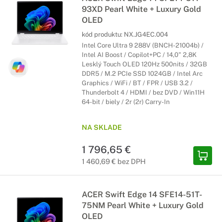
93XD Pearl White + Luxury Gold
OLED
kód produktu:
NX.JG4EC.004
Intel Core Ultra 9 288V (BNCH-21004b) /
Intel AI Boost / Copilot+PC / 14,0" 2,8K
Lesklý Touch OLED 120Hz 500nits / 32GB
DDR5 / M.2 PCIe SSD 1024GB / Intel Arc
Graphics / WiFi / BT / FPR / USB 3.2 /
Thunderbolt 4 / HDMI / bez DVD / Win11H
64-bit / biely / 2r (2r) Carry-In
NA SKLADE
1 796,65 €
1 460,69 € bez DPH
ACER Swift Edge 14 SFE14-51T-
75NM Pearl White + Luxury Gold
OLED