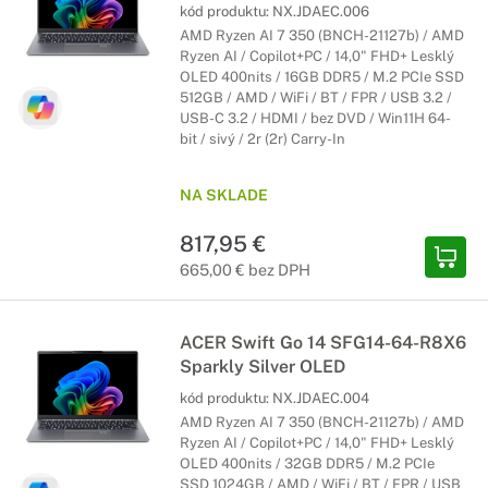
kód produktu:
NX.JDAEC.006
AMD Ryzen AI 7 350 (BNCH-21127b) / AMD
Ryzen AI / Copilot+PC / 14,0" FHD+ Lesklý
OLED 400nits / 16GB DDR5 / M.2 PCIe SSD
512GB / AMD / WiFi / BT / FPR / USB 3.2 /
USB-C 3.2 / HDMI / bez DVD / Win11H 64-
bit / sivý / 2r (2r) Carry-In
NA SKLADE
817,95 €
665,00 € bez DPH
ACER Swift Go 14 SFG14-64-R8X6
Sparkly Silver OLED
kód produktu:
NX.JDAEC.004
AMD Ryzen AI 7 350 (BNCH-21127b) / AMD
Ryzen AI / Copilot+PC / 14,0" FHD+ Lesklý
OLED 400nits / 32GB DDR5 / M.2 PCIe
SSD 1024GB / AMD / WiFi / BT / FPR / USB