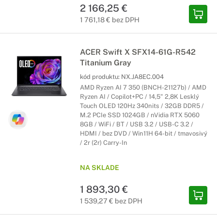
2 166,25 €
1 761,18 € bez DPH
ACER Swift X SFX14-61G-R542
Titanium Gray
kód produktu:
NX.JA8EC.004
AMD Ryzen AI 7 350 (BNCH-21127b) / AMD
Ryzen AI / Copilot+PC / 14,5" 2,8K Lesklý
Touch OLED 120Hz 340nits / 32GB DDR5 /
M.2 PCIe SSD 1024GB / nVidia RTX 5060
8GB / WiFi / BT / USB 3.2 / USB-C 3.2 /
HDMI / bez DVD / Win11H 64-bit / tmavosivý
/ 2r (2r) Carry-In
NA SKLADE
1 893,30 €
1 539,27 € bez DPH