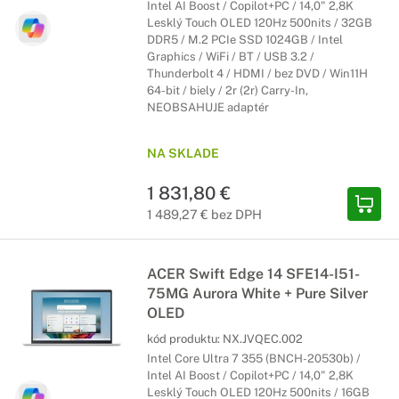
Intel AI Boost / Copilot+PC / 14,0" 2,8K
Lesklý Touch OLED 120Hz 500nits / 32GB
DDR5 / M.2 PCIe SSD 1024GB / Intel
Graphics / WiFi / BT / USB 3.2 /
Thunderbolt 4 / HDMI / bez DVD / Win11H
64-bit / biely / 2r (2r) Carry-In,
NEOBSAHUJE adaptér
NA SKLADE
1 831,80 €
1 489,27 € bez DPH
ACER Swift Edge 14 SFE14-I51-
75MG Aurora White + Pure Silver
OLED
kód produktu:
NX.JVQEC.002
Intel Core Ultra 7 355 (BNCH-20530b) /
Intel AI Boost / Copilot+PC / 14,0" 2,8K
Lesklý Touch OLED 120Hz 500nits / 16GB