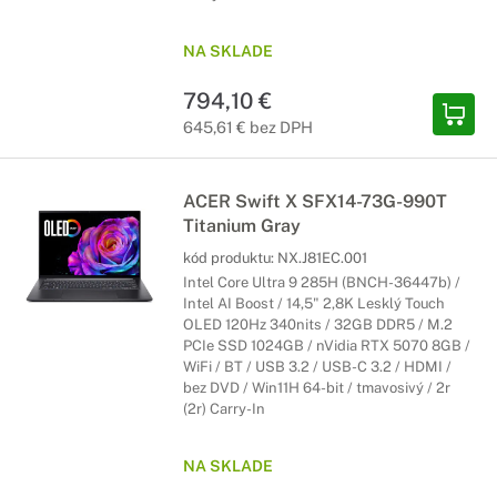
NA SKLADE
794,10 €
645,61 € bez DPH
ACER Swift X SFX14-73G-990T
Titanium Gray
kód produktu:
NX.J81EC.001
Intel Core Ultra 9 285H (BNCH-36447b) /
Intel AI Boost / 14,5" 2,8K Lesklý Touch
OLED 120Hz 340nits / 32GB DDR5 / M.2
PCIe SSD 1024GB / nVidia RTX 5070 8GB /
WiFi / BT / USB 3.2 / USB-C 3.2 / HDMI /
bez DVD / Win11H 64-bit / tmavosivý / 2r
(2r) Carry-In
NA SKLADE