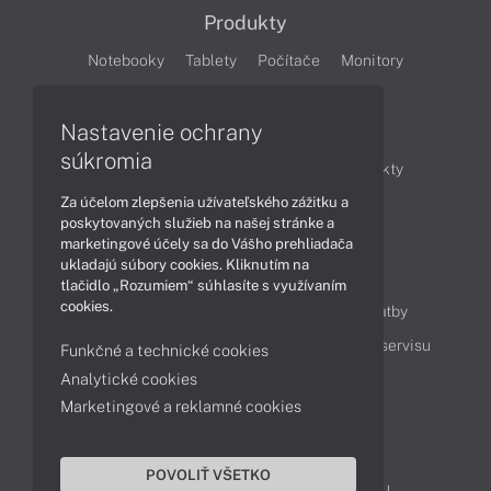
Produkty
Notebooky
Tablety
Počítače
Monitory
Články
Nastavenie ochrany
súkromia
Obchodné informácie
Novinky
Produkty
Za účelom zlepšenia užívateľského zážitku a
Technológie
Videá
poskytovaných služieb na našej stránke a
marketingové účely sa do Vášho prehliadača
ukladajú súbory cookies. Kliknutím na
Obsah
tlačidlo „Rozumiem“ súhlasíte s využívaním
cookies.
Ako nakupovať
Možnosti doručenia a platby
Podpora a servis
Servisné služby
Cenník servisu
Funkčné a technické cookies
Analytické cookies
Marketingové a reklamné cookies
Kontakty
043 4224 771
Obchodné oddelenie
POVOLIŤ VŠETKO
Servisné oddelenie
Reklamácia tovaru