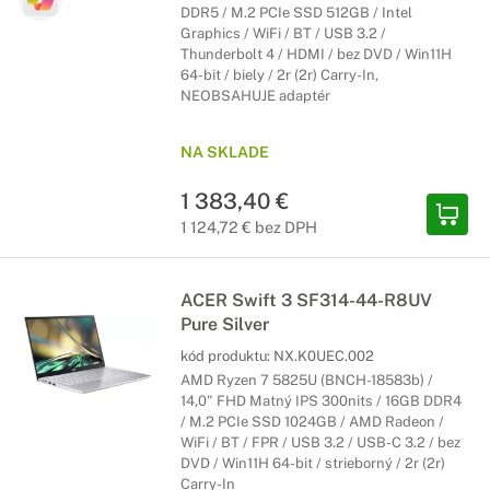
DDR5 / M.2 PCIe SSD 512GB / Intel
Graphics / WiFi / BT / USB 3.2 /
Thunderbolt 4 / HDMI / bez DVD / Win11H
64-bit / biely / 2r (2r) Carry-In,
NEOBSAHUJE adaptér
NA SKLADE
1 383,40 €
1 124,72 € bez DPH
ACER Swift 3 SF314-44-R8UV
Pure Silver
kód produktu:
NX.K0UEC.002
AMD Ryzen 7 5825U (BNCH-18583b) /
14,0" FHD Matný IPS 300nits / 16GB DDR4
/ M.2 PCIe SSD 1024GB / AMD Radeon /
WiFi / BT / FPR / USB 3.2 / USB-C 3.2 / bez
DVD / Win11H 64-bit / strieborný / 2r (2r)
Carry-In