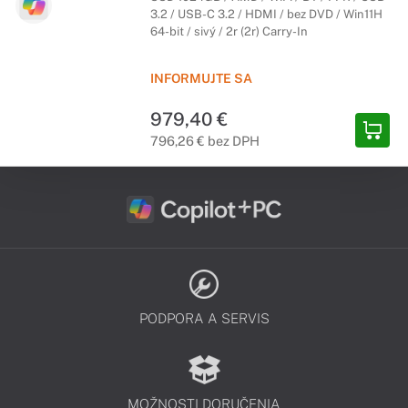
3.2 / USB-C 3.2 / HDMI / bez DVD / Win11H
64-bit / sivý / 2r (2r) Carry-In
INFORMUJTE SA
979,40 €
796,26 € bez DPH
PODPORA A SERVIS
MOŽNOSTI DORUČENIA