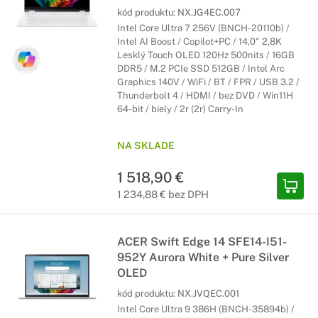
kód produktu:
NX.JG4EC.007
Intel Core Ultra 7 256V (BNCH-20110b) /
Intel AI Boost / Copilot+PC / 14,0" 2,8K
Lesklý Touch OLED 120Hz 500nits / 16GB
DDR5 / M.2 PCIe SSD 512GB / Intel Arc
Graphics 140V / WiFi / BT / FPR / USB 3.2 /
Thunderbolt 4 / HDMI / bez DVD / Win11H
64-bit / biely / 2r (2r) Carry-In
NA SKLADE
1 518,90 €
1 234,88 € bez DPH
ACER Swift Edge 14 SFE14-I51-
952Y Aurora White + Pure Silver
OLED
kód produktu:
NX.JVQEC.001
Intel Core Ultra 9 386H (BNCH-35894b) /