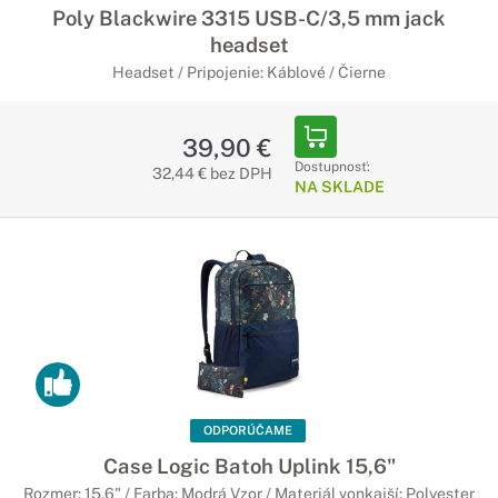
Poly Blackwire 3315 USB-C/3,5 mm jack
headset
Headset / Pripojenie: Káblové / Čierne
39,90 €
Dostupnosť:
32,44 € bez DPH
NA SKLADE
ODPORÚČAME
Case Logic Batoh Uplink 15,6"
Rozmer: 15,6" / Farba: Modrá Vzor / Materiál vonkajší: Polyester