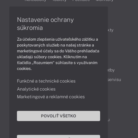
Články
Nastavenie ochrany
súkromia
Obchodné informácie
Novinky
Produkty
Za účelom zlepšenia užívateľského zážitku a
Technológie
Videá
poskytovaných služieb na našej stránke a
marketingové účely sa do Vášho prehliadača
ukladajú súbory cookies. Kliknutím na
Obsah
tlačidlo „Rozumiem“ súhlasíte s využívaním
cookies.
Ako nakupovať
Možnosti doručenia a platby
Podpora a servis
Servisné služby
Cenník servisu
Funkčné a technické cookies
Analytické cookies
Marketingové a reklamné cookies
Kontakty
043 4224 771
Obchodné oddelenie
POVOLIŤ VŠETKO
Servisné oddelenie
Reklamácia tovaru
TeamViewer (vzdialená podpora)