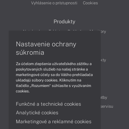
Vyhlásenie o prístupnosti
Cookies
Produkty
Notebooky
Tablety
Počítače
Monitory
Nastavenie ochrany
Články
súkromia
Obchodné informácie
Novinky
Produkty
Za účelom zlepšenia užívateľského zážitku a
Technológie
Videá
poskytovaných služieb na našej stránke a
marketingové účely sa do Vášho prehliadača
ukladajú súbory cookies. Kliknutím na
tlačidlo „Rozumiem“ súhlasíte s využívaním
Obsah
cookies.
Ako nakupovať
Možnosti doručenia a platby
Funkčné a technické cookies
Podpora a servis
Servisné služby
Cenník servisu
Analytické cookies
Marketingové a reklamné cookies
Kontakty