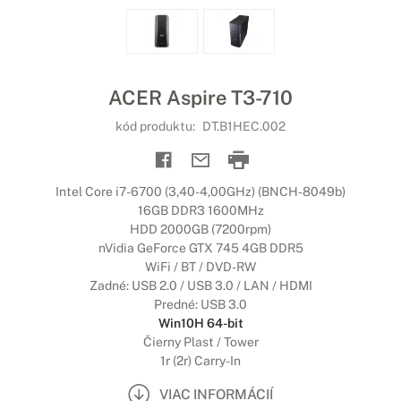
ACER Aspire T3-710
kód produktu:
DT.B1HEC.002
Intel Core i7-6700 (3,40-4,00GHz) (BNCH-8049b)
16GB DDR3 1600MHz
HDD 2000GB (7200rpm)
nVidia GeForce GTX 745 4GB DDR5
WiFi / BT / DVD-RW
Zadné: USB 2.0 / USB 3.0 / LAN / HDMI
Predné: USB 3.0
Win10H 64-bit
Čierny Plast / Tower
1r (2r) Carry-In
VIAC INFORMÁCIÍ