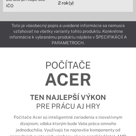
2 rok(y)
IČO
Toto je všeobecný popis a uvedené informácie sa nemusia
vzťahovať na všetky varianty tohto produktu. Konkrétne
informácie k vybranému produktu nájdete v ŠPECIFIKÁCIÍ A
PARAMETROCH.
POČÍTAČE
ACER
TEN NAJLEPŠÍ VÝKON
PRE PRÁCU AJ HRY
Počítače Acer sú inteligentné zariadenia s inovatívnym
dizajnom, vďaka ktorým bude Vaša práca omnoho
jednoduchšia. Využívajú tie najnovšie komponenty od