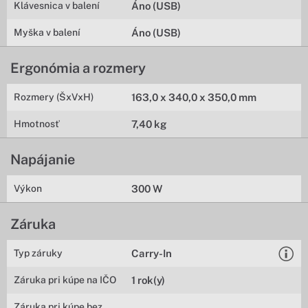
Klávesnica v balení
Áno (USB)
Myška v balení
Áno (USB)
Ergonómia a rozmery
Rozmery (ŠxVxH)
163,0 x 340,0 x 350,0 mm
Hmotnosť
7,40 kg
Napájanie
Výkon
300 W
Záruka
Typ záruky
Carry-In
Záruka pri kúpe na IČO
1 rok(y)
Záruka pri kúpe bez