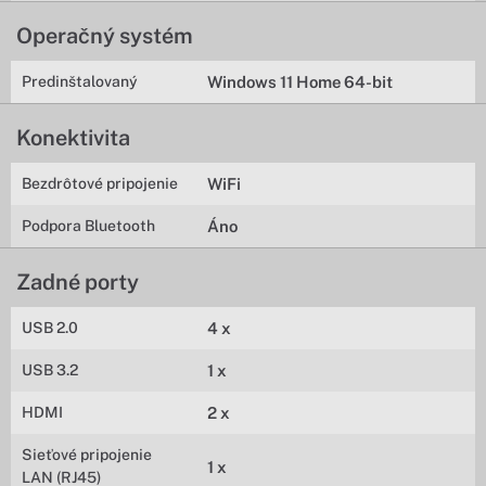
Operačný systém
Predinštalovaný
Windows 11 Home 64-bit
Konektivita
Bezdrôtové pripojenie
WiFi
Podpora Bluetooth
Áno
Zadné porty
USB 2.0
4 x
USB 3.2
1 x
HDMI
2 x
Sieťové pripojenie
1 x
LAN (RJ45)