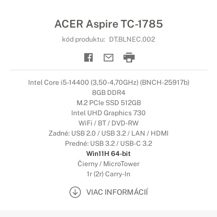
ACER Aspire TC-1785
kód produktu:
DT.BLNEC.002
Intel Core i5-14400 (3,50-4,70GHz) (BNCH-25917b)
8GB DDR4
M.2 PCIe SSD 512GB
Intel UHD Graphics 730
WiFi / BT / DVD-RW
Zadné: USB 2.0 / USB 3.2 / LAN / HDMI
Predné: USB 3.2 / USB-C 3.2
Win11H 64-bit
Čierny / MicroTower
1r (2r) Carry-In
VIAC INFORMÁCIÍ