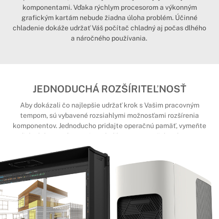
komponentami. Vďaka rýchlym procesorom a výkonným
grafickým kartám nebude žiadna úloha problém. Účinné
chladenie dokáže udržať Váš počítač chladný aj počas dlhého
a náročného používania.
JEDNODUCHÁ ROZŠÍRITEĽNOSŤ
Aby dokázali čo najlepšie udržať krok s Vašim pracovným
tempom, sú vybavené rozsiahlymi možnosťami rozšírenia
komponentov. Jednoducho pridajte operačnú pamäť, vymeňte
disk alebo osaďte počítač dedikovanou grafickou kartou.