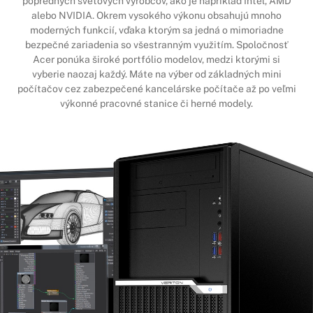
popredných svetových výrobcov, ako je napríklad Intel, AMD
alebo NVIDIA. Okrem vysokého výkonu obsahujú mnoho
moderných funkcií, vďaka ktorým sa jedná o mimoriadne
bezpečné zariadenia so všestranným využitím. Spoločnosť
Acer ponúka široké portfólio modelov, medzi ktorými si
vyberie naozaj každý. Máte na výber od základných mini
počítačov cez zabezpečené kancelárske počítače až po veľmi
výkonné pracovné stanice či herné modely.