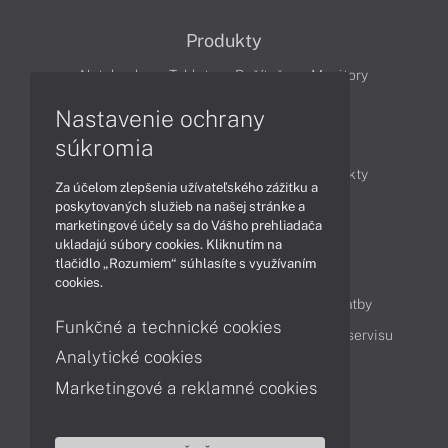
Produkty
Notebooky
Tablety
Počítače
Monitory
Nastavenie ochrany
Články
súkromia
Obchodné informácie
Novinky
Produkty
Za účelom zlepšenia užívateľského zážitku a
Technológie
Videá
poskytovaných služieb na našej stránke a
marketingové účely sa do Vášho prehliadača
ukladajú súbory cookies. Kliknutím na
tlačidlo „Rozumiem“ súhlasíte s využívaním
Obsah
cookies.
Ako nakupovať
Možnosti doručenia a platby
Funkčné a technické cookies
Podpora a servis
Servisné služby
Cenník servisu
Analytické cookies
Marketingové a reklamné cookies
Kontakty
043 4224 771
Obchodné oddelenie