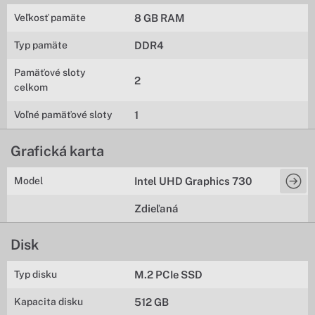
Veľkosť pamäte
8 GB RAM
Typ pamäte
DDR4
Pamäťové sloty
2
celkom
Voľné pamäťové sloty
1
Grafická karta
Model
Intel UHD Graphics 730
Zdieľaná
Disk
Typ disku
M.2 PCIe SSD
Kapacita disku
512 GB