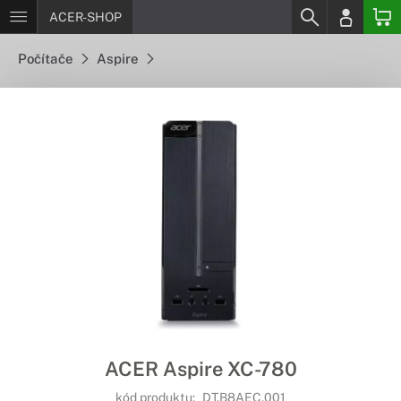
ACER-SHOP
Počítače
Aspire
ACER Aspire XC-780
kód produktu:
DT.B8AEC.001