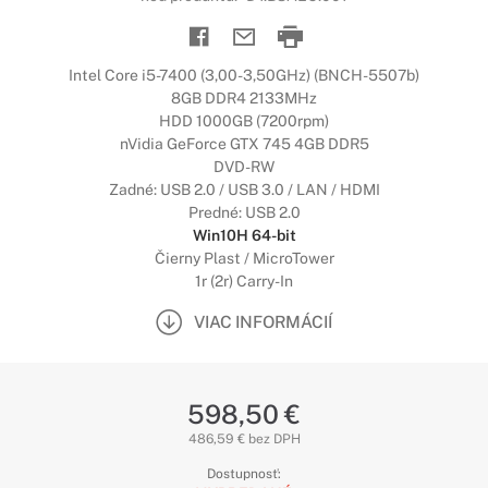
Intel Core i5-7400 (3,00-3,50GHz) (BNCH-5507b)
8GB DDR4 2133MHz
HDD 1000GB (7200rpm)
nVidia GeForce GTX 745 4GB DDR5
DVD-RW
Zadné: USB 2.0 / USB 3.0 / LAN / HDMI
Predné: USB 2.0
Win10H 64-bit
Čierny Plast / MicroTower
1r (2r) Carry-In
VIAC INFORMÁCIÍ
598,50 €
486,59 € bez DPH
Dostupnosť: