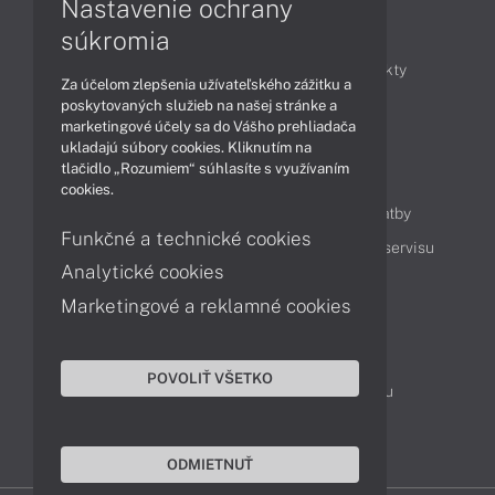
Nastavenie ochrany
Články
súkromia
Obchodné informácie
Novinky
Produkty
Za účelom zlepšenia užívateľského zážitku a
Technológie
Videá
poskytovaných služieb na našej stránke a
marketingové účely sa do Vášho prehliadača
ukladajú súbory cookies. Kliknutím na
tlačidlo „Rozumiem“ súhlasíte s využívaním
Obsah
cookies.
Ako nakupovať
Možnosti doručenia a platby
Funkčné a technické cookies
Podpora a servis
Servisné služby
Cenník servisu
Analytické cookies
Marketingové a reklamné cookies
Kontakty
043 4224 771
Obchodné oddelenie
POVOLIŤ VŠETKO
Servisné oddelenie
Reklamácia tovaru
TeamViewer (vzdialená podpora)
ODMIETNUŤ