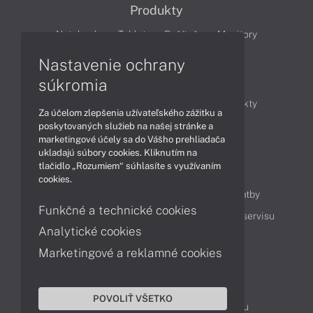
Produkty
Notebooky
Tablety
Počítače
Monitory
Nastavenie ochrany
Články
súkromia
Obchodné informácie
Novinky
Produkty
Za účelom zlepšenia užívateľského zážitku a
Technológie
Videá
poskytovaných služieb na našej stránke a
marketingové účely sa do Vášho prehliadača
ukladajú súbory cookies. Kliknutím na
tlačidlo „Rozumiem“ súhlasíte s využívaním
Obsah
cookies.
Ako nakupovať
Možnosti doručenia a platby
Funkčné a technické cookies
Podpora a servis
Servisné služby
Cenník servisu
Analytické cookies
Marketingové a reklamné cookies
Kontakty
043 4224 771
Obchodné oddelenie
POVOLIŤ VŠETKO
Servisné oddelenie
Reklamácia tovaru