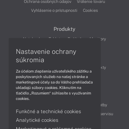
Ochrana osobných údajov
Vrátenie tovaru
Vyhlásenie o prístupnosti
Cookies
Produkty
Notebooky
Tablety
Počítače
Monitory
Nastavenie ochrany
Články
súkromia
Obchodné informácie
Novinky
Produkty
Za účelom zlepšenia užívateľského zážitku a
Technológie
Videá
poskytovaných služieb na našej stránke a
marketingové účely sa do Vášho prehliadača
ukladajú súbory cookies. Kliknutím na
tlačidlo „Rozumiem“ súhlasíte s využívaním
Obsah
cookies.
Ako nakupovať
Možnosti doručenia a platby
Funkčné a technické cookies
Podpora a servis
Servisné služby
Cenník servisu
Analytické cookies
Marketingové a reklamné cookies