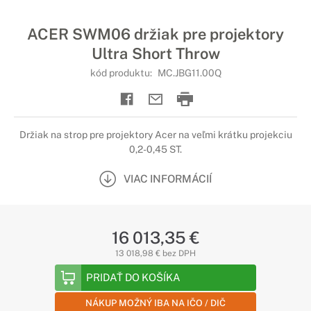
ACER SWM06 držiak pre projektory
Ultra Short Throw
kód produktu:
MC.JBG11.00Q
Držiak na strop pre projektory Acer na veľmi krátku projekciu
0,2-0,45 ST.
VIAC INFORMÁCIÍ
16 013,35 €
13 018,98 € bez DPH
PRIDAŤ DO KOŠÍKA
NÁKUP MOŽNÝ IBA NA IČO / DIČ