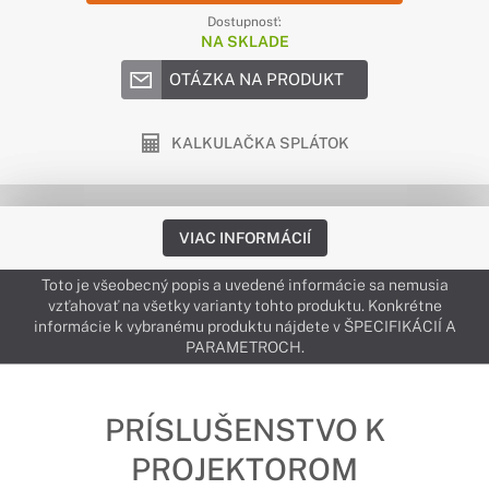
Dostupnosť:
NA SKLADE
OTÁZKA NA PRODUKT
KALKULAČKA SPLÁTOK
VIAC INFORMÁCIÍ
Toto je všeobecný popis a uvedené informácie sa nemusia
vzťahovať na všetky varianty tohto produktu. Konkrétne
informácie k vybranému produktu nájdete v ŠPECIFIKÁCIÍ A
PARAMETROCH.
PRÍSLUŠENSTVO K
PROJEKTOROM