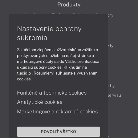
Produkty
Notebooky
Tablety
Počítače
Monitory
Nastavenie ochrany
Články
súkromia
Obchodné informácie
Novinky
Produkty
Za účelom zlepšenia užívateľského zážitku a
Technológie
Videá
poskytovaných služieb na našej stránke a
marketingové účely sa do Vášho prehliadača
ukladajú súbory cookies. Kliknutím na
tlačidlo „Rozumiem“ súhlasíte s využívaním
Obsah
cookies.
Ako nakupovať
Možnosti doručenia a platby
Funkčné a technické cookies
Podpora a servis
Servisné služby
Cenník servisu
Analytické cookies
Marketingové a reklamné cookies
Kontakty
043 4224 771
Obchodné oddelenie
POVOLIŤ VŠETKO
Servisné oddelenie
Reklamácia tovaru