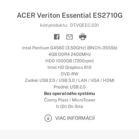
ACER Veriton Essential ES2710G
kód produktu:
DT.VQEEC.031
Intel Pentium G4560 (3,50GHz) (BNCH-3555b)
4GB DDR4 2400MHz
HDD 1000GB (7200rpm)
Intel HD Graphics 610
DVD-RW
Zadné: USB 2.0 / USB 3.0 / LAN / VGA / HDMI
Predné: USB 2.0
Bez operačného systému
Čierny Plast / MicroTower
1r (2r) On-Site
VIAC INFORMÁCIÍ