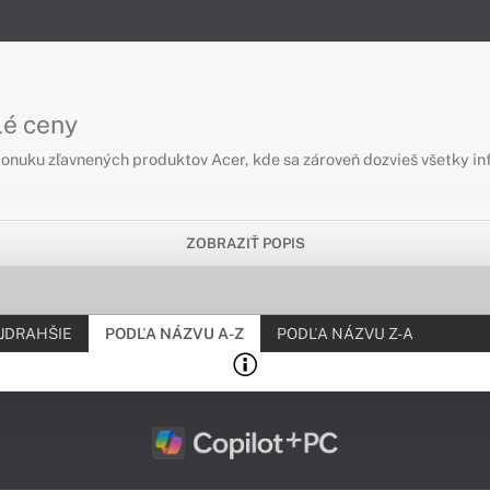
lé ceny
u ponuku zľavnených produktov Acer, kde sa zároveň dozvieš všetky
ZOBRAZIŤ POPIS
JDRAHŠIE
PODĽA NÁZVU A-Z
PODĽA NÁZVU Z-A