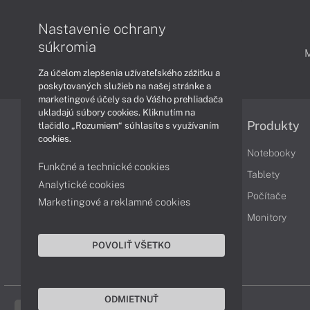
Nastavenie ochrany
súkromia
PODPORA A SERVIS
Za účelom zlepšenia užívateľského zážitku a
poskytovaných služieb na našej stránke a
marketingové účely sa do Vášho prehliadača
ukladajú súbory cookies. Kliknutím na
Informácie
Produkty
tlačidlo „Rozumiem“ súhlasíte s využívaním
cookies.
Obchodné podmienky
Notebooky
Funkčné a technické cookies
Reklamačné podmienky
Tablety
Analytické cookies
Ochrana osobných údajov
Počítače
Marketingové a reklamné cookies
Vrátenie tovaru
Monitory
Vyhlásenie o prístupnosti
POVOLIŤ VŠETKO
Cookies
ODMIETNUŤ