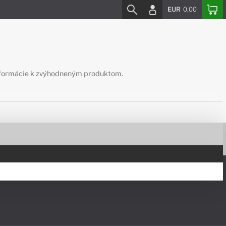
EUR
0,00
 informácie k zvýhodneným produktom.