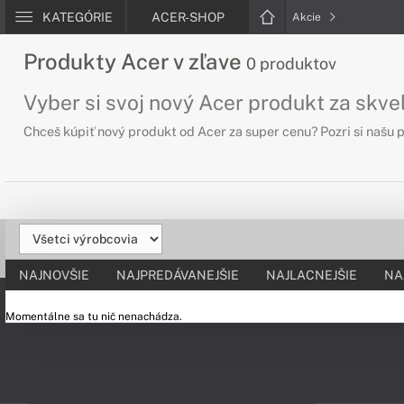
KATEGÓRIE
ACER-SHOP
Akcie
Produkty Acer v zľave
0 produktov
Vyber si svoj nový Acer produkt za skve
Chceš kúpiť nový produkt od Acer za super cenu? Pozri si naš
NAJNOVŠIE
NAJPREDÁVANEJŠIE
NAJLACNEJŠIE
NA
Momentálne sa tu nič nenachádza.