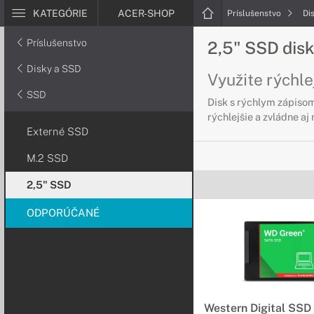
KATEGÓRIE
ACER-SHOP
Príslušenstvo
Di
Príslušenstvo
2,5" SSD dis
Disky a SSD
Využite rýchle
SSD
Disk s rýchlym zápisom
rýchlejšie a zvládne aj
Externé SSD
M.2 SSD
2,5" SSD
ODPORÚČANÉ
Western Digital SSD