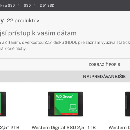
sky a SSD
SSD
2,5" SSD
ky
22 produktov
jší prístup k vašim dátam
 a čítaním, s veľkosťou 2,5" disku (HDD), pre záznam využíva stat
 náročné úlohy.
ZOBRAZIŤ POPIS
NAJPREDÁVANEJŠIE
 2,5" 2TB
Western Digital SSD 2,5" 1TB
Western D