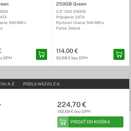
reen
250GB Green
00GB
2,5" SSD 250GB
SATA
Pripojenie: SATA
tania: 545 MB/s
Rýchlosť čítania: 545 MB/s
ná
Farba: Zelená
€
114,00 €
ez DPH
92,68 € bez DPH
VU A-Z
PODĽA NÁZVU Z-A
224,70 €
"
182,68 € bez DPH
PRIDAŤ DO KOŠÍKA