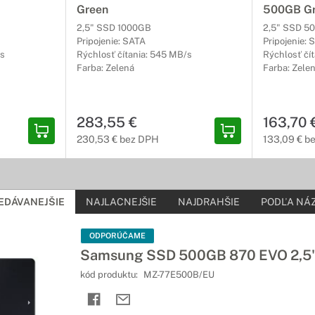
Green
500GB G
2,5" SSD 1000GB
2,5" SSD 5
Pripojenie: SATA
Pripojenie: 
/s
Rýchlosť čítania: 545 MB/s
Rýchlosť čí
Farba: Zelená
Farba: Zele
283,55 €
163,70 
230,53 € bez DPH
133,09 € b
EDÁVANEJŠIE
NAJLACNEJŠIE
NAJDRAHŠIE
PODĽA NÁZ
ODPORÚČAME
Samsung SSD 500GB 870 EVO 2,5
kód produktu:
MZ-77E500B/EU