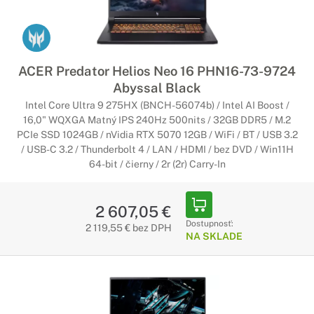
ACER Predator Helios Neo 16 PHN16-73-9724
Abyssal Black
Intel Core Ultra 9 275HX (BNCH-56074b) / Intel AI Boost /
16,0" WQXGA Matný IPS 240Hz 500nits / 32GB DDR5 / M.2
PCIe SSD 1024GB / nVidia RTX 5070 12GB / WiFi / BT / USB 3.2
/ USB-C 3.2 / Thunderbolt 4 / LAN / HDMI / bez DVD / Win11H
64-bit / čierny / 2r (2r) Carry-In
2 607,05 €
Dostupnosť:
2 119,55 € bez DPH
NA SKLADE