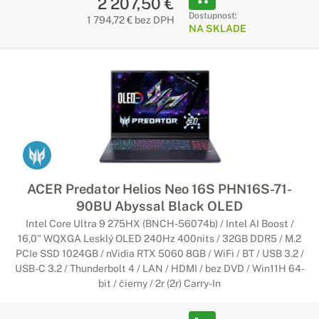
2 207,50 €
Dostupnosť:
1 794,72 € bez DPH
NA SKLADE
ACER Predator Helios Neo 16S PHN16S-71-
90BU Abyssal Black OLED
Intel Core Ultra 9 275HX (BNCH-56074b) / Intel AI Boost /
16,0" WQXGA Lesklý OLED 240Hz 400nits / 32GB DDR5 / M.2
PCIe SSD 1024GB / nVidia RTX 5060 8GB / WiFi / BT / USB 3.2 /
USB-C 3.2 / Thunderbolt 4 / LAN / HDMI / bez DVD / Win11H 64-
bit / čierny / 2r (2r) Carry-In