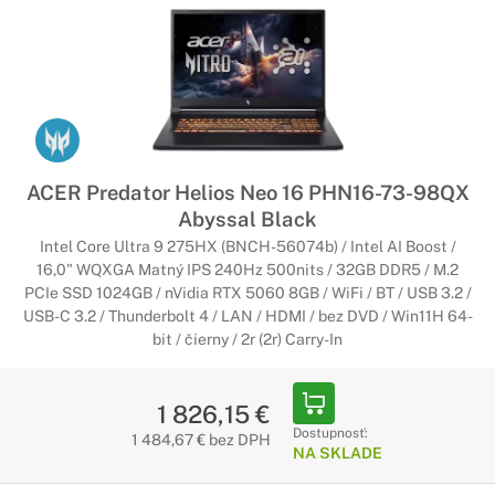
ACER Predator Helios Neo 16 PHN16-73-98QX
Abyssal Black
Intel Core Ultra 9 275HX (BNCH-56074b) / Intel AI Boost /
16,0" WQXGA Matný IPS 240Hz 500nits / 32GB DDR5 / M.2
PCIe SSD 1024GB / nVidia RTX 5060 8GB / WiFi / BT / USB 3.2 /
USB-C 3.2 / Thunderbolt 4 / LAN / HDMI / bez DVD / Win11H 64-
bit / čierny / 2r (2r) Carry-In
1 826,15 €
Dostupnosť:
1 484,67 € bez DPH
NA SKLADE