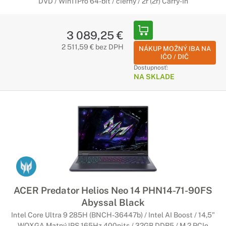
DVD / Win11Pro 64-bit / čierny / 2r (2r) Carry-In
3 089,25 €
2 511,59 € bez DPH
NÁKUP MOŽNÝ IBA NA
IČO / DIČ
Dostupnosť:
NA SKLADE
ACER Predator Helios Neo 14 PHN14-71-90FS
Abyssal Black
Intel Core Ultra 9 285H (BNCH-36447b) / Intel AI Boost / 14,5"
WQXGA Matný IPS 165Hz 400nits / 32GB DDR5 / M.2 PCIe