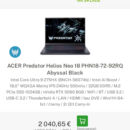
NA SKLADE
ACER Predator Helios Neo 18 PHN18-72-92RQ
Abyssal Black
Intel Core Ultra 9 275HX (BNCH-56074b) / Intel AI Boost /
18,0" WQXGA Matný IPS 240Hz 500nits / 32GB DDR5 / M.2
PCIe SSD 1024GB / nVidia RTX 5060 8GB / WiFi / BT / USB 3.2 /
USB-C 3.2 / Thunderbolt 4 / LAN / HDMI / bez DVD / Win11H 64-
bit / čierny / 2r (2r) Carry-In
2 040,65 €
Dostupnosť: