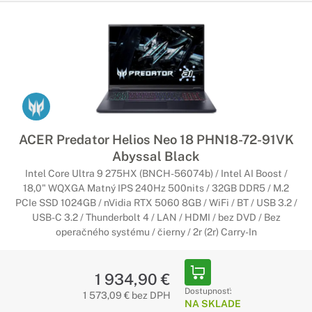
ACER Predator Helios Neo 18 PHN18-72-91VK
Abyssal Black
Intel Core Ultra 9 275HX (BNCH-56074b) / Intel AI Boost /
18,0" WQXGA Matný IPS 240Hz 500nits / 32GB DDR5 / M.2
PCIe SSD 1024GB / nVidia RTX 5060 8GB / WiFi / BT / USB 3.2 /
USB-C 3.2 / Thunderbolt 4 / LAN / HDMI / bez DVD / Bez
operačného systému / čierny / 2r (2r) Carry-In
1 934,90 €
Dostupnosť:
1 573,09 € bez DPH
NA SKLADE