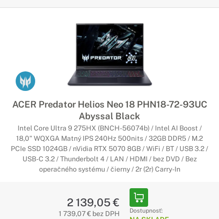
ACER Predator Helios Neo 18 PHN18-72-93UC
Abyssal Black
Intel Core Ultra 9 275HX (BNCH-56074b) / Intel AI Boost /
18,0" WQXGA Matný IPS 240Hz 500nits / 32GB DDR5 / M.2
PCIe SSD 1024GB / nVidia RTX 5070 8GB / WiFi / BT / USB 3.2 /
USB-C 3.2 / Thunderbolt 4 / LAN / HDMI / bez DVD / Bez
operačného systému / čierny / 2r (2r) Carry-In
2 139,05 €
Dostupnosť:
1 739,07 € bez DPH