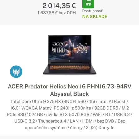
2 014,35 €
Dostupnosť:
1 637,68 € bez DPH
NA SKLADE
ACER Predator Helios Neo 16 PHN16-73-94RV
Abyssal Black
Intel Core Ultra 9 275HX (BNCH-56074b) / Intel AI Boost /
16,0" WQXGA Matný IPS 240Hz 500nits / 32GB DDR5 / M.2
PCIe SSD 1024GB / nVidia RTX 5070 8GB / WiFi / BT / USB 3.2 /
USB-C 3.2 / Thunderbolt 4 / LAN / HDMI / bez DVD / Bez
operačného systému / čierny / 2r (2r) Carry-In