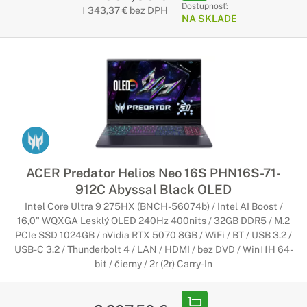
Dostupnosť:
1 343,37 € bez DPH
NA SKLADE
ACER Predator Helios Neo 16S PHN16S-71-
912C Abyssal Black OLED
Intel Core Ultra 9 275HX (BNCH-56074b) / Intel AI Boost /
16,0" WQXGA Lesklý OLED 240Hz 400nits / 32GB DDR5 / M.2
PCIe SSD 1024GB / nVidia RTX 5070 8GB / WiFi / BT / USB 3.2 /
USB-C 3.2 / Thunderbolt 4 / LAN / HDMI / bez DVD / Win11H 64-
bit / čierny / 2r (2r) Carry-In