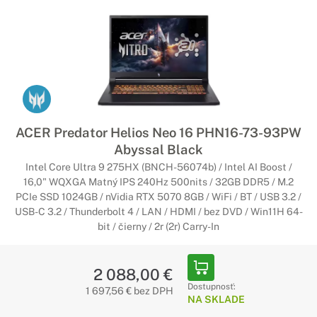
ACER Predator Helios Neo 16 PHN16-73-93PW
Abyssal Black
Intel Core Ultra 9 275HX (BNCH-56074b) / Intel AI Boost /
16,0" WQXGA Matný IPS 240Hz 500nits / 32GB DDR5 / M.2
PCIe SSD 1024GB / nVidia RTX 5070 8GB / WiFi / BT / USB 3.2 /
USB-C 3.2 / Thunderbolt 4 / LAN / HDMI / bez DVD / Win11H 64-
bit / čierny / 2r (2r) Carry-In
2 088,00 €
Dostupnosť:
1 697,56 € bez DPH
NA SKLADE