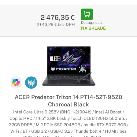
2 476,35 €
Dostupnosť:
2 013,29 € bez DPH
NA SKLADE
ACER Predator Triton 14 PT14-52T-95Z0
Charcoal Black
Intel Core Ultra 9 288V (BNCH-21004b) / Intel AI Boost /
Copilot+PC / 14,5" 2,8K Lesklý Touch OLED 120Hz 500nits /
32GB DDR5 / M.2 PCIe SSD 2048GB / nVidia RTX 5070 8GB /
WiFi / BT / USB 3.2 / USB-C 3.2 / Thunderbolt 4 / HDMI / bez