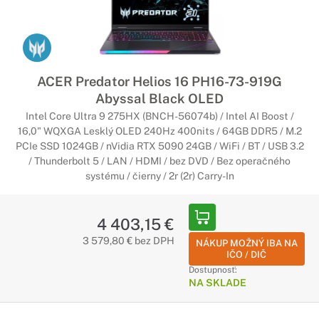
ACER Predator Helios 16 PH16-73-919G
Abyssal Black OLED
Intel Core Ultra 9 275HX (BNCH-56074b) / Intel AI Boost /
16,0" WQXGA Lesklý OLED 240Hz 400nits / 64GB DDR5 / M.2
PCIe SSD 1024GB / nVidia RTX 5090 24GB / WiFi / BT / USB 3.2
/ Thunderbolt 5 / LAN / HDMI / bez DVD / Bez operačného
systému / čierny / 2r (2r) Carry-In
4 403,15 €
3 579,80 € bez DPH
NÁKUP MOŽNÝ IBA NA
IČO / DIČ
Dostupnosť:
NA SKLADE