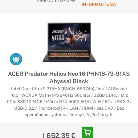
1 659,07 € bez DPH
INFORMUJTE SA
ACER Predator Helios Neo 16 PHN16-73-91XS
Abyssal Black
Intel Core Ultra 9 275HX (BNCH-56074b) / Intel AI Boost /
16,0" WQXGA Matný IPS 240Hz 500nits / 32GB DDR5 / M.2
PCIe SSD 1024GB / nVidia RTX 5060 8GB / WiFi / BT / USB 3.2 /
USB-C 3.2 / Thunderbolt 4 / LAN / HDMI / bez DVD / Bez
operačného systému / čierny / 2r (2r) Carry-In
1 652,35 €