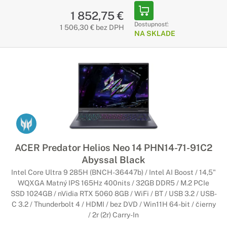
1 852,75 €
Dostupnosť:
1 506,30 € bez DPH
NA SKLADE
ACER Predator Helios Neo 14 PHN14-71-91C2
Abyssal Black
Intel Core Ultra 9 285H (BNCH-36447b) / Intel AI Boost / 14,5"
WQXGA Matný IPS 165Hz 400nits / 32GB DDR5 / M.2 PCIe
SSD 1024GB / nVidia RTX 5060 8GB / WiFi / BT / USB 3.2 / USB-
C 3.2 / Thunderbolt 4 / HDMI / bez DVD / Win11H 64-bit / čierny
/ 2r (2r) Carry-In