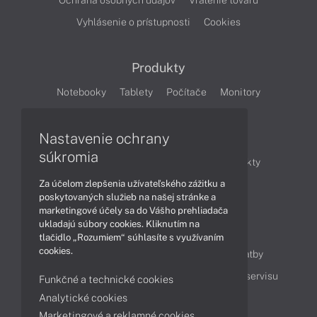
Ochrana osobných údajov
Vrátenie tovaru
Vyhlásenie o prístupnosti
Cookies
Produkty
Notebooky
Tablety
Počítače
Monitory
Články
Nastavenie ochrany
súkromia
Obchodné informácie
Novinky
Produkty
Za účelom zlepšenia užívateľského zážitku a
Technológie
Videá
poskytovaných služieb na našej stránke a
marketingové účely sa do Vášho prehliadača
ukladajú súbory cookies. Kliknutím na
Obsah
tlačidlo „Rozumiem“ súhlasíte s využívaním
cookies.
Ako nakupovať
Možnosti doručenia a platby
Podpora a servis
Servisné služby
Cenník servisu
Funkčné a technické cookies
Analytické cookies
Marketingové a reklamné cookies