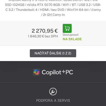
SSD 1024GB / nVidia RTX 5070 8GB / WiFi / BT / USB 3.2 / USB-
C 3.2 / Thunderbolt 4 / HDMI / bez DVD / Win11H 64-bit / čierny
/ 2r (2r) Carry-In
2 270,95 €
Dostupnosť:
1 846,30 € bez DPH
NA SKLADE
NAČÍTAŤ ĎALŠIE (1 Z 2)
PODPORA A SERVIS