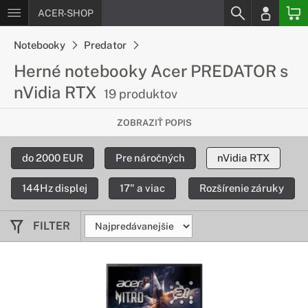
ACER-SHOP
Notebooky
Predator
Herné notebooky Acer PREDATOR s
nVidia RTX
19 produktov
Zariadenia so skvelou grafickou
ZOBRAZIŤ POPIS
kartou Nvidia RTX
do 2000 EUR
Pre náročných
nVidia RTX
Pozrite si ponuku notebookov Acer Predator s vynikajúcou
hernou grafickou kartou Nvidia RTX.
144Hz displej
17" a viac
Rozšírenie záruky
FILTER