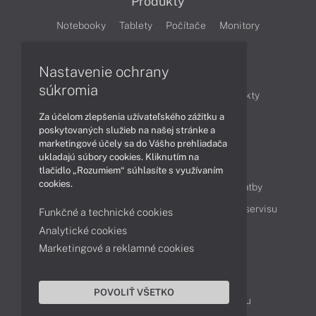
Produkty
Notebooky
Tablety
Počítače
Monitory
Články
Nastavenie ochrany
súkromia
Obchodné informácie
Novinky
Produkty
Za účelom zlepšenia užívateľského zážitku a
Technológie
Videá
poskytovaných služieb na našej stránke a
marketingové účely sa do Vášho prehliadača
ukladajú súbory cookies. Kliknutím na
Obsah
tlačidlo „Rozumiem“ súhlasíte s využívaním
cookies.
Ako nakupovať
Možnosti doručenia a platby
Podpora a servis
Servisné služby
Cenník servisu
Funkčné a technické cookies
Analytické cookies
Marketingové a reklamné cookies
Kontakty
043 4224 771
Obchodné oddelenie
POVOLIŤ VŠETKO
Servisné oddelenie
Reklamácia tovaru