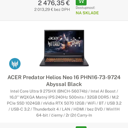
2 476,35 €
Dostupnosť:
2 013,29 € bez DPH
NA SKLADE
ACER Predator Helios Neo 16 PHN16-73-9724
Abyssal Black
Intel Core Ultra 9 275HX (BNCH-56074b) / Intel AI Boost /
16,0" WQXGA Matný IPS 240Hz 500nits / 32GB DDR5 / M.2
PCIe SSD 1024GB / nVidia RTX 5070 12GB / WiFi / BT / USB 3.2
/ USB-C 3.2 / Thunderbolt 4 / LAN / HDMI / bez DVD / Win11H
64-bit / čierny / 2r (2r) Carry-In