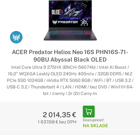
ACER Predator Helios Neo 16S PHN16S-71-
90BU Abyssal Black OLED
Intel Core Ultra 9 275HX (BNCH-56074b) / Intel AI Boost /
16,0" WQXGA Lesklý OLED 240Hz 400nits / 32GB DDR5 / M.2
PCIe SSD 1024GB / nVidia RTX 5060 8GB / WiFi / BT / USB 3.2 /
USB-C 3.2 / Thunderbolt 4 / LAN / HDMI / bez DVD / Win11H 64-
bit / čierny / 2r (2r) Carry-In
2 014,35 €
Dostupnosť:
1 637,68 € bez DPH
NA SKLADE