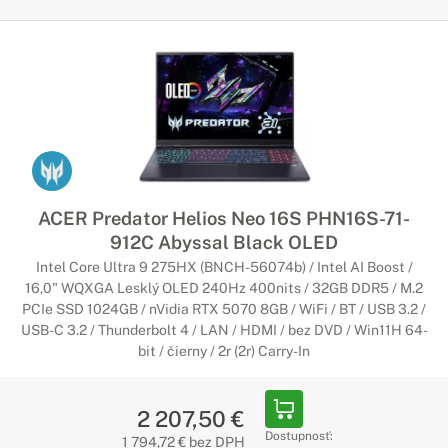
ACER Predator Helios Neo 16S PHN16S-71-
912C Abyssal Black OLED
Intel Core Ultra 9 275HX (BNCH-56074b) / Intel AI Boost /
16,0" WQXGA Lesklý OLED 240Hz 400nits / 32GB DDR5 / M.2
PCIe SSD 1024GB / nVidia RTX 5070 8GB / WiFi / BT / USB 3.2 /
USB-C 3.2 / Thunderbolt 4 / LAN / HDMI / bez DVD / Win11H 64-
bit / čierny / 2r (2r) Carry-In
2 207,50 €
Dostupnosť:
1 794,72 € bez DPH