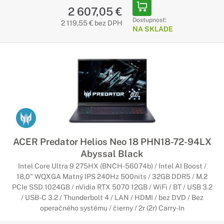
2 607,05 €
Dostupnosť:
2 119,55 € bez DPH
NA SKLADE
ACER Predator Helios Neo 18 PHN18-72-94LX
Abyssal Black
Intel Core Ultra 9 275HX (BNCH-56074b) / Intel AI Boost /
18,0" WQXGA Matný IPS 240Hz 500nits / 32GB DDR5 / M.2
PCIe SSD 1024GB / nVidia RTX 5070 12GB / WiFi / BT / USB 3.2
/ USB-C 3.2 / Thunderbolt 4 / LAN / HDMI / bez DVD / Bez
operačného systému / čierny / 2r (2r) Carry-In