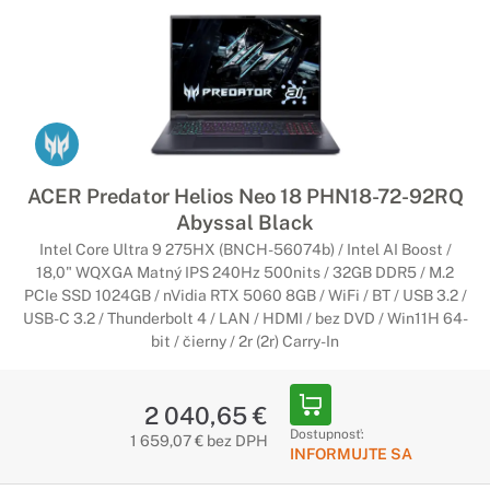
ACER Predator Helios Neo 18 PHN18-72-92RQ
Abyssal Black
Intel Core Ultra 9 275HX (BNCH-56074b) / Intel AI Boost /
18,0" WQXGA Matný IPS 240Hz 500nits / 32GB DDR5 / M.2
PCIe SSD 1024GB / nVidia RTX 5060 8GB / WiFi / BT / USB 3.2 /
USB-C 3.2 / Thunderbolt 4 / LAN / HDMI / bez DVD / Win11H 64-
bit / čierny / 2r (2r) Carry-In
2 040,65 €
Dostupnosť:
1 659,07 € bez DPH
INFORMUJTE SA