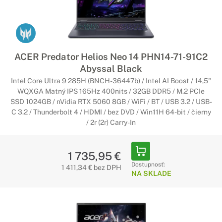
ACER Predator Helios Neo 14 PHN14-71-91C2
Abyssal Black
Intel Core Ultra 9 285H (BNCH-36447b) / Intel AI Boost / 14,5"
WQXGA Matný IPS 165Hz 400nits / 32GB DDR5 / M.2 PCIe
SSD 1024GB / nVidia RTX 5060 8GB / WiFi / BT / USB 3.2 / USB-
C 3.2 / Thunderbolt 4 / HDMI / bez DVD / Win11H 64-bit / čierny
/ 2r (2r) Carry-In
1 735,95 €
Dostupnosť:
1 411,34 € bez DPH
NA SKLADE