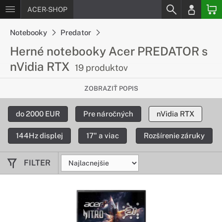
ACER-SHOP
Notebooky
Predator
Herné notebooky Acer PREDATOR s
nVidia RTX
19 produktov
Zariadenia so skvelou grafickou
ZOBRAZIŤ POPIS
kartou Nvidia RTX
do 2000 EUR
Pre náročných
nVidia RTX
Pozrite si ponuku notebookov Acer Predator s vynikajúcou
hernou grafickou kartou Nvidia RTX.
144Hz displej
17" a viac
Rozšírenie záruky
FILTER