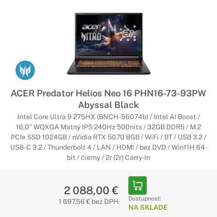
ACER Predator Helios Neo 16 PHN16-73-93PW
Abyssal Black
Intel Core Ultra 9 275HX (BNCH-56074b) / Intel AI Boost /
16,0" WQXGA Matný IPS 240Hz 500nits / 32GB DDR5 / M.2
PCIe SSD 1024GB / nVidia RTX 5070 8GB / WiFi / BT / USB 3.2 /
USB-C 3.2 / Thunderbolt 4 / LAN / HDMI / bez DVD / Win11H 64-
bit / čierny / 2r (2r) Carry-In
2 088,00 €
Dostupnosť:
1 697,56 € bez DPH
NA SKLADE