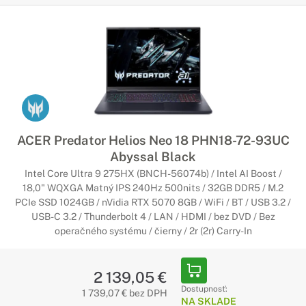
ACER Predator Helios Neo 18 PHN18-72-93UC
Abyssal Black
Intel Core Ultra 9 275HX (BNCH-56074b) / Intel AI Boost /
18,0" WQXGA Matný IPS 240Hz 500nits / 32GB DDR5 / M.2
PCIe SSD 1024GB / nVidia RTX 5070 8GB / WiFi / BT / USB 3.2 /
USB-C 3.2 / Thunderbolt 4 / LAN / HDMI / bez DVD / Bez
operačného systému / čierny / 2r (2r) Carry-In
2 139,05 €
Dostupnosť:
1 739,07 € bez DPH
NA SKLADE