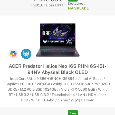
Dostupnosť:
1 985,81 € bez DPH
NA SKLADE
ACER Predator Helios Neo 16S PHN16S-I51-
94NV Abyssal Black OLED
Intel Core Ultra 9 386H (BNCH-35894b) / Intel AI Boost /
Copilot+PC / 16,0" WQXGA Lesklý OLED 165Hz 500nits / 32GB
DDR5 / M.2 PCIe SSD 1024GB / nVidia RTX 5060 8GB / WiFi /
BT / USB 3.2 / USB-C 3.2 / Thunderbolt 4 / LAN / HDMI / bez
DVD / Win11H 64-bit / čierny / 2r (2r) Carry-In