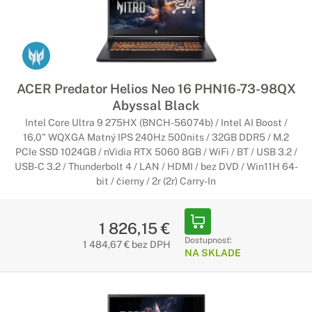
ACER Predator Helios Neo 16 PHN16-73-98QX
Abyssal Black
Intel Core Ultra 9 275HX (BNCH-56074b) / Intel AI Boost /
16,0" WQXGA Matný IPS 240Hz 500nits / 32GB DDR5 / M.2
PCIe SSD 1024GB / nVidia RTX 5060 8GB / WiFi / BT / USB 3.2 /
USB-C 3.2 / Thunderbolt 4 / LAN / HDMI / bez DVD / Win11H 64-
bit / čierny / 2r (2r) Carry-In
1 826,15 €
Dostupnosť:
1 484,67 € bez DPH
NA SKLADE