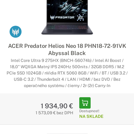
ACER Predator Helios Neo 18 PHN18-72-91VK
Abyssal Black
Intel Core Ultra 9 275HX (BNCH-56074b) / Intel AI Boost /
18,0" WQXGA Matný IPS 240Hz 500nits / 32GB DDR5 / M.2
PCIe SSD 1024GB / nVidia RTX 5060 8GB / WiFi / BT / USB 3.2 /
USB-C 3.2 / Thunderbolt 4 / LAN / HDMI / bez DVD / Bez
operačného systému / čierny / 2r (2r) Carry-In
1 934,90 €
Dostupnosť:
1 573,09 € bez DPH
NA SKLADE