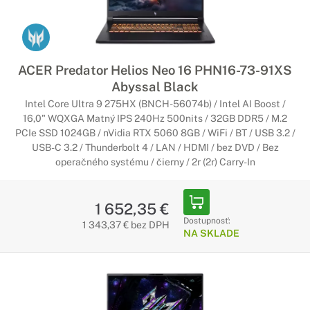
ACER Predator Helios Neo 16 PHN16-73-91XS
Abyssal Black
Intel Core Ultra 9 275HX (BNCH-56074b) / Intel AI Boost /
16,0" WQXGA Matný IPS 240Hz 500nits / 32GB DDR5 / M.2
PCIe SSD 1024GB / nVidia RTX 5060 8GB / WiFi / BT / USB 3.2 /
USB-C 3.2 / Thunderbolt 4 / LAN / HDMI / bez DVD / Bez
operačného systému / čierny / 2r (2r) Carry-In
1 652,35 €
Dostupnosť:
1 343,37 € bez DPH
NA SKLADE