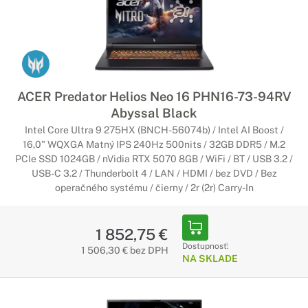
ACER Predator Helios Neo 16 PHN16-73-94RV
Abyssal Black
Intel Core Ultra 9 275HX (BNCH-56074b) / Intel AI Boost /
16,0" WQXGA Matný IPS 240Hz 500nits / 32GB DDR5 / M.2
PCIe SSD 1024GB / nVidia RTX 5070 8GB / WiFi / BT / USB 3.2 /
USB-C 3.2 / Thunderbolt 4 / LAN / HDMI / bez DVD / Bez
operačného systému / čierny / 2r (2r) Carry-In
1 852,75 €
Dostupnosť:
1 506,30 € bez DPH
NA SKLADE