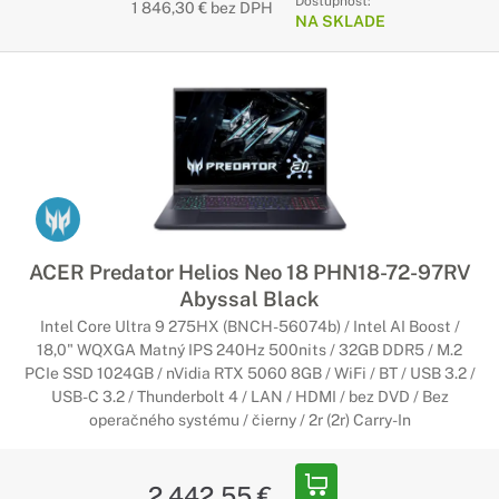
Dostupnosť:
1 846,30 € bez DPH
NA SKLADE
ACER Predator Helios Neo 18 PHN18-72-97RV
Abyssal Black
Intel Core Ultra 9 275HX (BNCH-56074b) / Intel AI Boost /
18,0" WQXGA Matný IPS 240Hz 500nits / 32GB DDR5 / M.2
PCIe SSD 1024GB / nVidia RTX 5060 8GB / WiFi / BT / USB 3.2 /
USB-C 3.2 / Thunderbolt 4 / LAN / HDMI / bez DVD / Bez
operačného systému / čierny / 2r (2r) Carry-In
2 442,55 €