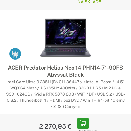
NA SKLADE
ACER Predator Helios Neo 14 PHN14-71-90FS
Abyssal Black
Intel Core Ultra 9 285H (BNCH-36447b) / Intel AI Boost / 14,5"
WQXGA Matný IPS 165Hz 400nits / 32GB DDR5 / M.2 PCIe
SSD 1024GB / nVidia RTX 5070 8GB / WiFi / BT / USB 3.2 / USB-
C 3.2 / Thunderbolt 4 / HDMI / bez DVD / Win11H 64-bit / čierny
/ 2r (2r) Carry-In
2 270,95 €