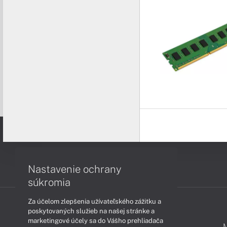
Nastavenie ochrany
súkromia
Za účelom zlepšenia užívateľského zážitku a
poskytovaných služieb na našej stránke a
marketingové účely sa do Vášho prehliadača
PODPORA A SERVIS