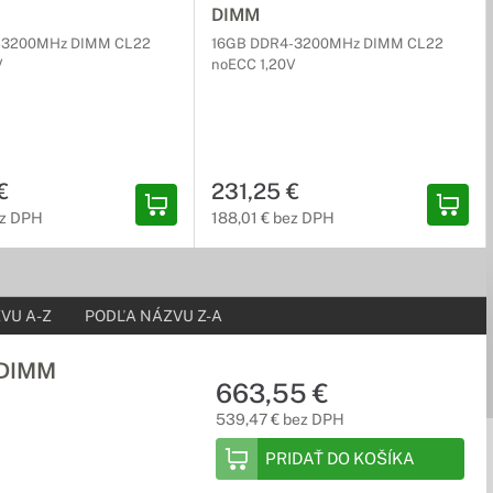
DIMM
-3200MHz DIMM CL22
16GB DDR4-3200MHz DIMM CL22
V
noECC 1,20V
€
231,25 €
ez DPH
188,01 € bez DPH
VU A-Z
PODĽA NÁZVU Z-A
 DIMM
663,55 €
539,47 € bez DPH
PRIDAŤ DO KOŠÍKA