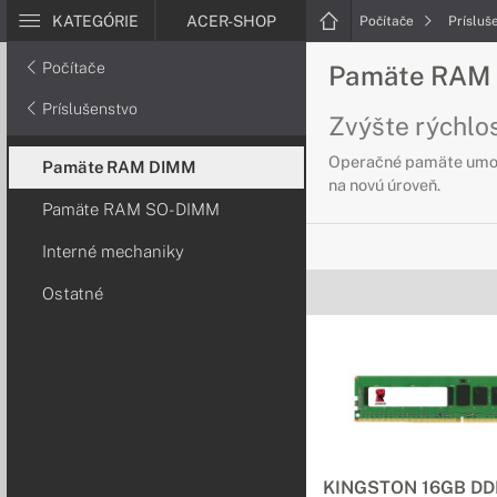
KATEGÓRIE
ACER-SHOP
Počítače
Prísluš
Počítače
Pamäte RAM 
Príslušenstvo
Zvýšte rýchlos
Operačné pamäte umožn
Pamäte RAM DIMM
na novú úroveň.
Pamäte RAM SO-DIMM
Interné mechaniky
Ostatné
KINGSTON 16GB DD