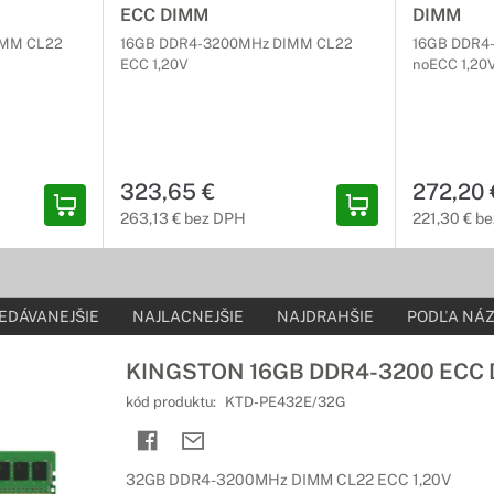
ECC DIMM
DIMM
IMM CL22
16GB DDR4-3200MHz DIMM CL22
16GB DDR4
ECC 1,20V
noECC 1,20
323,65 €
272,20 
263,13 € bez DPH
221,30 € b
EDÁVANEJŠIE
NAJLACNEJŠIE
NAJDRAHŠIE
PODĽA NÁZ
KINGSTON 16GB DDR4-3200 ECC
kód produktu:
KTD-PE432E/32G
32GB DDR4-3200MHz DIMM CL22 ECC 1,20V