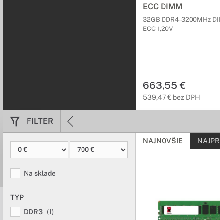
ECC DIMM
32GB DDR4-3200MHz D
ECC 1,20V
663,55 €
539,47 € bez DPH
FILTER
NAJNOVŠIE
NAJPR
Na sklade
TYP
DDR3
(1)