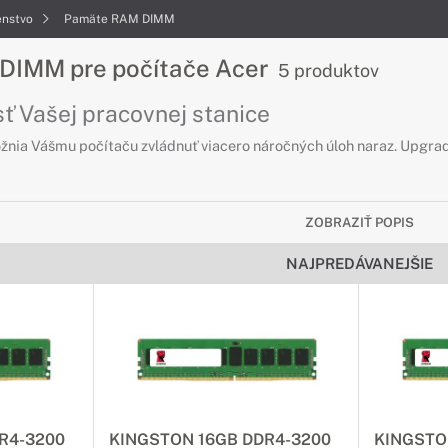
enstvo
Pamäte RAM DIMM
DIMM pre počítače Acer
5 produktov
ť Vašej pracovnej stanice
ia Vášmu počítaču zvládnuť viacero náročných úloh naraz. Upgrad
ZOBRAZIŤ POPIS
NAJPREDÁVANEJŠIE
R4-3200
KINGSTON 16GB DDR4-3200
KINGSTO