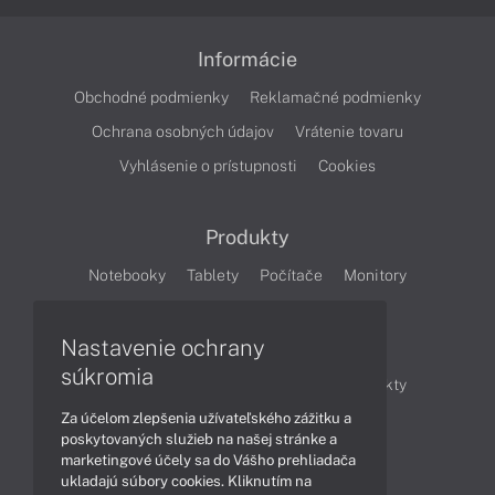
Informácie
Obchodné podmienky
Reklamačné podmienky
Ochrana osobných údajov
Vrátenie tovaru
Vyhlásenie o prístupnosti
Cookies
Produkty
Notebooky
Tablety
Počítače
Monitory
Články
Nastavenie ochrany
súkromia
Obchodné informácie
Novinky
Produkty
Za účelom zlepšenia užívateľského zážitku a
Technológie
Videá
poskytovaných služieb na našej stránke a
marketingové účely sa do Vášho prehliadača
ukladajú súbory cookies. Kliknutím na
Obsah