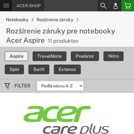
ACER-SHOP
Notebooky
Rozšírenie záruky
Rozšírenie záruky pre notebooky
Acer Aspire
11 produktov
Aspire
TravelMate
Predator
Nitro
Spin
Swift
Extensa
FILTER